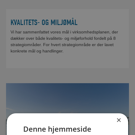
KVALITETS- OG MILJØMÅL
Vi har sammenfattet vores mål i virksomhedsplanen, der
dækker over både kvalitets- og miljøforhold fordelt på 8
strategiområder. For hvert strategiområde er der lavet
konkrete mål og handlinger.
×
Denne hjemmeside