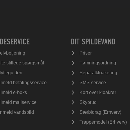
DESERVICE
DIT SPILDEVAND
elvbetjening
Priser
fte stillede spørgsmål
Tømningsordning
lytteguiden
Separatkloakering
ilmeld betalingsservice
SMS-service
ilmeld e-boks
Kort over kloakrør
ilmeld mailservice
Skybrud
nmeld vandspild
Særbidrag (Erhverv)
Trappemodel (Erhverv)