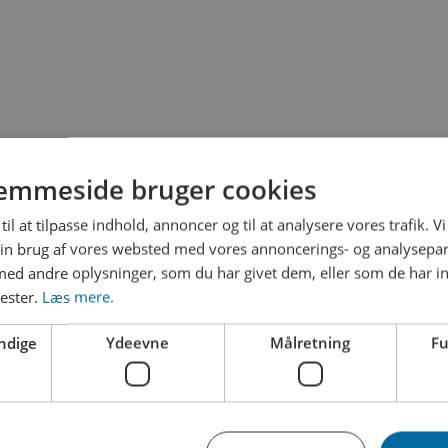
emmeside bruger cookies
til at tilpasse indhold, annoncer og til at analysere vores trafik. V
in brug af vores websted med vores annoncerings- og analysepa
d andre oplysninger, som du har givet dem, eller som de har in
SEKS RENSEANLÆG
nester.
Læs mere.
i driver i alt seks renseanlæg fordelt i hele Vejle Kommune.
ndige
Ydeevne
Målretning
Fu
Vejle
Give
Haraldskær
Brejning