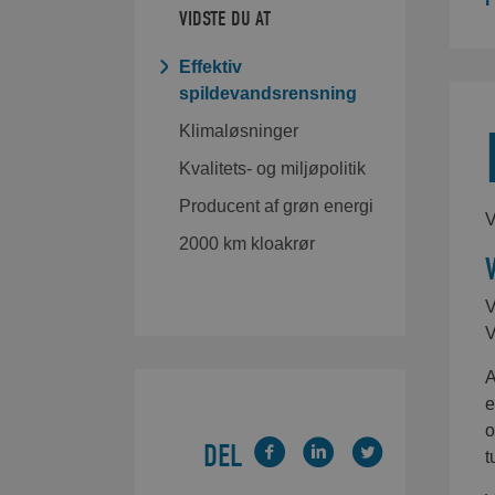
VIDSTE DU AT
Effektiv
spildevandsrensning
Klimaløsninger
Kvalitets- og miljøpolitik
Producent af grøn energi
V
2000 km kloakrør
V
V
A
e
o
DEL
t