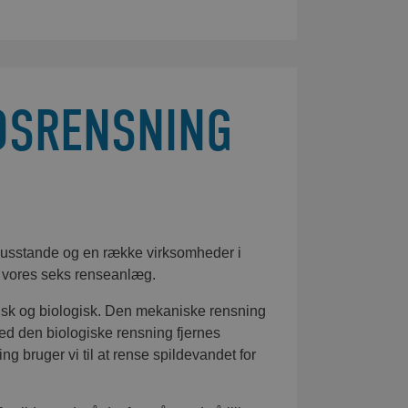
NDSRENSNING
0 husstande og en række virksomheder i
å vores seks renseanlæg.
sk og biologisk. Den mekaniske rensning
. Ved den biologiske rensning fjernes
g bruger vi til at rense spildevandet for