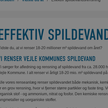
EFFEKTIV SPILDEVA
idste du, at vi renser 18-20 millioner m³ spildevand om året?
VI RENSER VEJLE KOMMUNES SPILDEVAND
i sørger for afledning og rensning af spildevand fra ca. 28.00
ejle Kommune. I alt renser vi årligt 18-20 mio. m³ spildevand p
lle vores renseanlæg renser spildevandet både mekanisk, kemi
r en grov rensning, hvor vi fjerner større partikler og faste ting
rganisk stof - og ammonium, nitrat og fosfor. Den kemiske rensnin
ungmetaller og uorganiske stoffer.