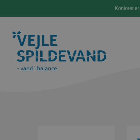
Kontoret er
F