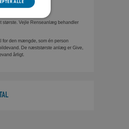
EPTER ALLE
et største. Vejle Renseanlæg behandler
ål for den mængde, som én person
pildevand. De næststørste anlæg er Give,
vand årligt.
TAL