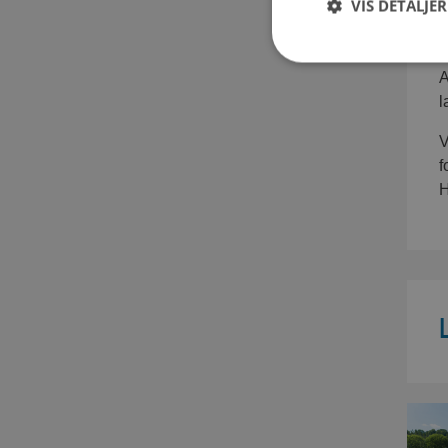
VIS DETALJER
A
l
V
f
H