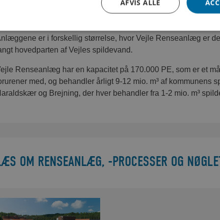
AFVIS ALLE
ACC
Gårslev
Thyregod
nlæggene er i forskellig størrelse, hvor Vejle Renseanlæg er d
angt hovedparten af Vejles spildevand.
ejle Renseanlæg har en kapacitet på 170.000 PE, som er et m
orurener med, og behandler årligt 9-12 mio. m³ af kommunens s
araldskær og Brejning, der hver behandler fra 1-2 mio. m³ spilde
LÆS OM RENSEANLÆG, -PROCESSER OG NØGLE