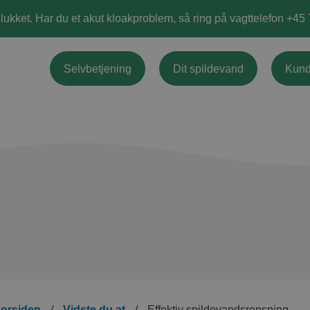
 lukket. Har du et akut kloakproblem, så ring på vagttelefon +45
Selvbetjening
Dit spildevand
Kund
orsiden
/
Vidste du at
/
Effektiv spildevandsrensning