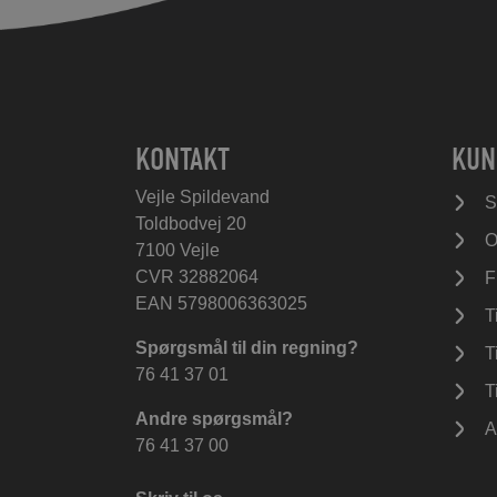
KONTAKT
KUN
Vejle Spildevand
S
Toldbodvej 20
O
7100 Vejle
CVR 32882064
F
EAN 5798006363025
T
Spørgsmål til din regning?
T
76 41 37 01
T
Andre spørgsmål?
A
76 41 37 00