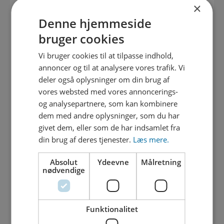
×
Parkering tilladt på Jørgen Sørensenvej
20. marts
Denne hjemmeside
bruger cookies
20. februar 2026
Vi bruger cookies til at tilpasse indhold,
Gravearbejde starter op 23. februar
annoncer og til at analysere vores trafik. Vi
deler også oplysninger om din brug af
02. februar 2026
vores websted med vores annoncerings-
Gravearbejde indstillet pga. vejret
og analysepartnere, som kan kombinere
dem med andre oplysninger, som du har
givet dem, eller som de har indsamlet fra
20. januar 2026
Ikke muligt at passere udgravning i
din brug af deres tjenester.
Læs mere.
pauser og opdateret tidsplan
Absolut
Ydeevne
Målretning
nødvendige
15. januar 2026
Gravearbejdet genoptaget
Funktionalitet
07. januar 2026