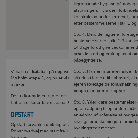
tilgrænsende bygning på nabogru
afstivningen. Hvis der i forbinde
konstruktion under terrænet, fo
efter bestemmelserne i stk. 1 og 
Stk. 4. Den, der agter at foretag
bestemmelserne i stk. 1-3 kan k
14 dage forud give vedkommende 
arbejdets art og omfang samt om 
Omkørsel for køretøjer over 3500 k
påbegyndelse.
foregår via Mejsevej/Teglværksvej/
Stk. 5. Hvis en mur eller anden 
Vi har haft licitation på opgaven med separatkloakering i
således i forhold til naboskel, a
Mølholm etape 5, og nu er vi ved at være klar til opstart i
ejeren foretage de foranstaltning
marken.
bringe ulemperne til ophør.
Den udførende entreprenør bliver Henning Have A/S.
NÆSTE SKRIDT
Stk. 6. Yderligere bestemmelser
Entrepriseleder bliver Jesper Christensen.
og om adgang til og anden midler
Så snart vores arbejde i krydset 
OPSTART
anledning af udførelse af byggea
jernplader ud, så omkørslen er 
sikringsforanstaltninger i forbin
Opstart forventes omkring uge 8. Opstart vil ske på
bygningsreglementet.
Tak for din forståelse.
Rønshovedvej med start fra krydset Rønshovedvej/Niels
Skousvej.