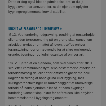
Dette er dog også blot en påmindelse om, at du, jf.
byggeloven, har ansvaret for, at din ejendom opfylder
bygningsreglementets krav til stabilitet.
UDSNIT AF PARAGRAF 12 I BYGGELOVEN:
§ 12. Ved fundering, udgravning, ændring af terrænhøjde
eller anden terrænændring på en grund skal, uanset om
arbejdet i øvrigt er omfattet af loven, træffes enhver
foranstaltning, der er nødvendig for at sikre omliggende
grunde, bygninger og ledningsanlæg af enhver art.
Stk. 2. Ejeren af en ejendom, som skal sikres efter stk. 1,
skal efter kommunalbestyrelsens bestemmelse afholde en
forholdsmæssig del eller efter omstændighederne hele
udgiften til sikring af hans grund eller bygning, hvis
sikringsforanstaltninger er nødvendiggjort af uforsvarlige
forhold på hans ejendom eller af, at hans bygnings
fundering uanset tidspunktet for opførelsen ikke opfylder
bestemmelserne i bygningsreglementet.