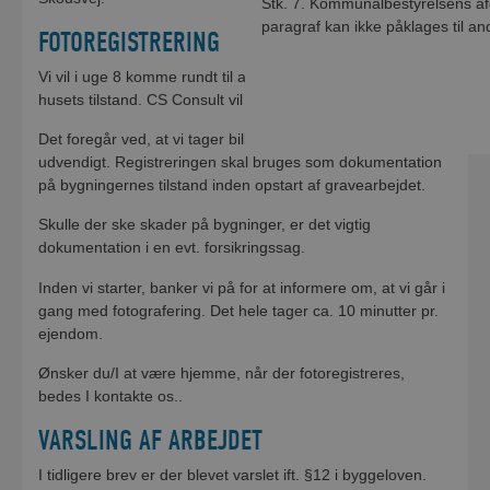
Stk. 7. Kommunalbestyrelsens afg
paragraf kan ikke påklages til a
FOTOREGISTRERING
Vi vil i uge 8 komme rundt til alle huse for at fotoregistrere
husets tilstand. CS Consult vil udføre fotoregistrering.
Det foregår ved, at vi tager billeder af alle bygninger
udvendigt. Registreringen skal bruges som dokumentation
på bygningernes tilstand inden opstart af gravearbejdet.
Skulle der ske skader på bygninger, er det vigtig
dokumentation i en evt. forsikringssag.
Inden vi starter, banker vi på for at informere om, at vi går i
gang med fotografering. Det hele tager ca. 10 minutter pr.
ejendom.
Ønsker du/I at være hjemme, når der fotoregistreres,
bedes I kontakte os..
VARSLING AF ARBEJDET
I tidligere brev er der blevet varslet ift. §12 i byggeloven.