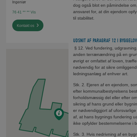
afspærringen.
Ingeniør
dog også blot en påmindelse om, 
Beredskabet er informeret, hvis d
ansvaret for, at din ejendom opf
76 41 ** ** Vis
til stabilitet.
Tak for din forståelse.
Kontakt os
DOWNLOAD OMKØRSE
Omkørsel for bilister er via Frederi
Strandvej/Mågevej/Ved Banen.
UDSNIT AF PARAGRAF 12 I BYGGELOV
Omkørsel Niels Skousvej.pdf
§ 12. Ved fundering, udgravning,
anden terrænændring på en grund
øvrigt er omfattet af loven, træff
OMKØRSELSPLAN FOR K
nødvendig for at sikre omliggen
ledningsanlæg af enhver art.
KG OG BEBOERE PÅ TEG
Stk. 2. Ejeren af en ejendom, som 
efter kommunalbestyrelsens bes
forholdsmæssig del eller efter o
sikring af hans grund eller bygnin
er nødvendiggjort af uforsvarlig
af, at hans bygnings fundering u
ikke opfylder bestemmelserne i 
Stk. 3. Hvis nedrivning af en byg