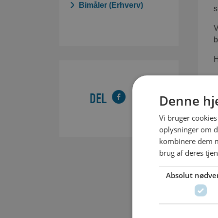
Bimåler (Erhverv)
s
V
b
H
DEL
Denne hj
Vi bruger cookies 
oplysninger om d
kombinere dem me
brug af deres tje
Absolut nødve