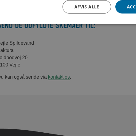
AFVIS ALLE
ACC
SEND DE UDFYLDTE SKEMAER TIL:
ejle Spildevand
aktura
oldbodvej 20
100 Vejle
u kan også sende via
kontakt os
.