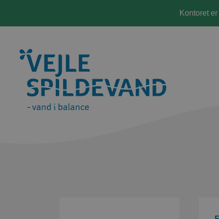
Kontoret er
F