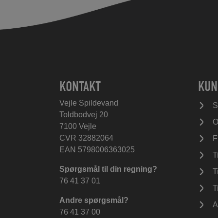
KONTAKT
KUN
Vejle Spildevand
S
Toldbodvej 20
O
7100 Vejle
CVR 32882064
F
EAN 5798006363025
T
Spørgsmål til din regning?
T
76 41 37 01
T
Andre spørgsmål?
A
76 41 37 00