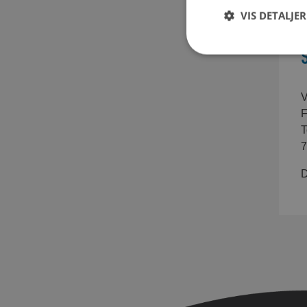
VIS DETALJER
V
F
T
7
D