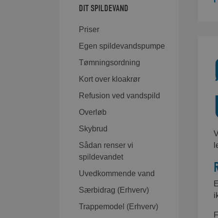
DIT SPILDEVAND
Priser
Egen spildevandspumpe
Tømningsordning
Kort over kloakrør
Refusion ved vandspild
Overløb
Skybrud
V
Sådan renser vi
l
spildevandet
Uvedkommende vand
E
Særbidrag (Erhverv)
i
Trappemodel (Erhverv)
F