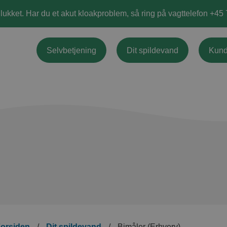
 lukket. Har du et akut kloakproblem, så ring på vagttelefon +45
Selvbetjening
Dit spildevand
Kund
orsiden
/
Dit spildevand
/
Bimåler (Erhverv)