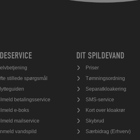
DESERVICE
DIT SPILDEVAND
elvbetjening
Priser
fte stillede spørgsmål
Tømningsordning
lytteguiden
Separatkloakering
ilmeld betalingsservice
SMS-service
ilmeld e-boks
Kort over kloakrør
ilmeld mailservice
Skybrud
nmeld vandspild
Særbidrag (Erhverv)