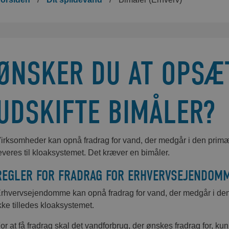
ØNSKER DU AT OPSÆ
UDSKIFTE BIMÅLER?
irksomheder kan opnå fradrag for vand, der medgår i den primæ
everes til kloaksystemet. Det kræver en bimåler.
REGLER FOR FRADRAG FOR ERHVERVSEJENDOM
rhvervsejendomme kan opnå fradrag for vand, der medgår i den
kke tilledes kloaksystemet.
or at få fradrag skal det vandforbrug, der ønskes fradrag for, ku