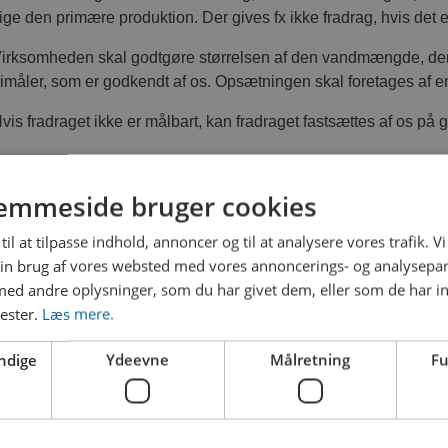
ige den primære produktion. Der gives fx ikke fradrag, hvis det 
irksomheden skal godtgøre størrelsen af den vandmængde, der 
imåler, som er godkendt af os. Opsætningen skal foretages af en
vis fradraget ikke er målbart, kan fradraget fastsættes af os på
emmeside bruger cookies
til at tilpasse indhold, annoncer og til at analysere vores trafik. V
HENT SKEMA TIL OPSÆTNING OG UDSKIFTNING
in brug af vores websted med vores annoncerings- og analysepa
d andre oplysninger, som du har givet dem, eller som de har in
nester.
Læs mere.
Opsætning af bimåler.pdf
ndige
Ydeevne
Målretning
Fu
Udskiftning af bimåler.pdf