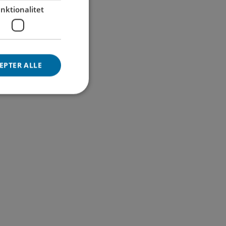
nktionalitet
ge for at bringe
il og anden
EPTER ALLE
et.
klages til anden