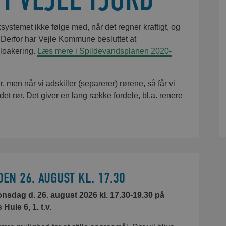
ængere kan også passere ved at følge skiltene.
H.H. Entreprenørforretning A/S.
ystemet ikke følge med, når det regner kraftigt, og
ggelovens §12 nedenfor.
. Derfor har Vejle Kommune besluttet at
den 22. april til 9. maj.
loakering.
Læs mere i Spildevandsplanen 2020-
heden.
ERING
, men når vi adskiller (separerer) rørene, så får vi
r biler fra 2. september til 11. oktober.
august måned 2026 komme rundt til alle huse for at fotoregistrere h
det rør. Det giver en lang række fordele, bl.a. renere
tager billeder af alle bygninger udvendigt.
følgen af vores anlægsarbejde på et kort.
al bruges som dokumentation på bygningernes tilstand inden ops
lle der ske skader på bygninger, er det vigtig dokumentation i e
en vi starter, banker vi på for at informere om, at vi går i gang m
 10 minutter pr. ejendom.
ETAPEPLAN
EN 26. AUGUST KL. 17.30
e info omkring fotoregistreringen før opstart. Ønsker du at v
, så kontakt os snarest muligt.
onsdag d. 26. august 2026 kl. 17.30-19.30 på
eplan April 2025 (1).pdf
ule 6, 1. t.v.