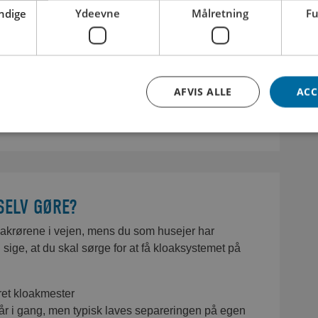
ndige
Ydeevne
Målretning
Fu
mper, skal ejeren foretage de foranstaltninger, der er nødvendi
r.
e bestemmelser om sikring af omliggende grunde og om adgang t
2. halvår 2026
2026-2027
ed over disse i anledning af udførelse af byggearbejder eller
AFVIS ALLE
ACC
tninger i forbindelse med sådanne kan gives i bygningsreglement
estyrelsens afgørelser i henhold til denne paragraf kan ikke på
ndighed.
SELV GØRE?
loakrørene i vejen, mens du som husejer har
 SMS
l sige, at du skal sørge for at få kloaksystemet på
ret kloakmester
 går i gang, men typisk laves separeringen på egen