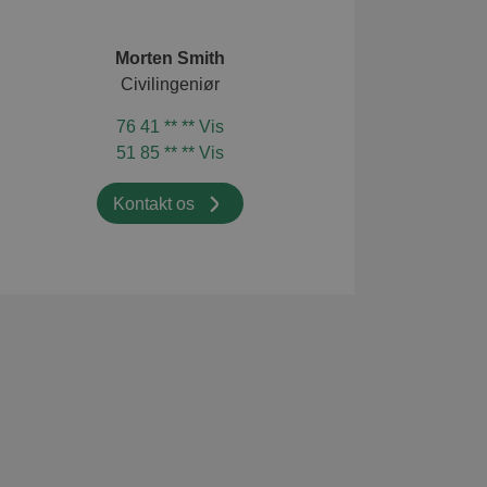
Morten Smith
Civilingeniør
76 41 ** ** Vis
51 85 ** ** Vis
usets tilstand. Det
Kontakt os
tart af
n evt.
ed fotograferingen.
ære hjemme, når
Download