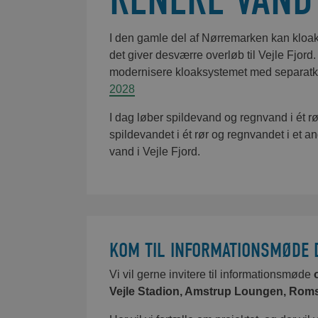
Cyklister og fodg
krav til stabilitet.
Entreprenøren er 
I den gamle del af Nørremarken kan kloaks
Læs uddrag af by
det giver desværre overløb til Vejle Fjord
Vi arbejder i perio
modernisere kloaksystemet med separatk
Tak for tålmodig
2028
FOTOREGISTR
I dag løber spildevand og regnvand i ét rør
Roms Hule spærres fo
Vi vil i løbet af 
spildevandet i ét rør og regnvandet i et an
foregår ved, at vi 
Her kan du se række
vand i Vejle Fjord.
Registreringen sk
gravearbejdet. Sku
forsikringssag. Ind
Det hele tager ca.
DOWNLOAD 
KOM TIL INFORMATIONSMØDE D
Der kommer nærmer
der fotoregistreres
Vi vil gerne invitere til informationsmøde
Nørremarken Etap
Vejle Stadion, Amstrup Loungen, Roms H