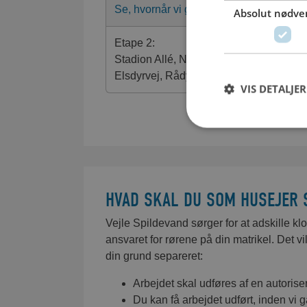
Se, hvornår vi graver ved din adresse
Absolut nødve
påføres naboen ule
ulemperne til ophø
Etape 2:
Stk. 6. Yderliger
Stadion Allé, Nørre Allé, Hjortevej,
midlertidig rådigh
Elsdyrvej, Rådyrvej og Egernvej
VIS DETALJER
sikringsforanstal
Stk. 7. Kommunalb
administrativ my
HVAD SKAL DU SOM HUSEJER 
Vejle Spildevand sørger for at adskille k
TILMELD DIG
ansvaret for rørene på din matrikel. Det vi
din grund separeret:
Arbejdet skal udføres af en autorise
Du kan få arbejdet udført, inden vi