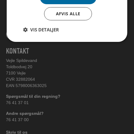
AFVIS ALLE
VIS DETALJER
KONTAKT
Vejle Spildevand
Toldbodvej 20
7100 Vejle
CVR 32882064
EAN 5798006363025
Spørgsmål til din regning?
76 41 37 01
Andre spørgsmål?
76 41 37 00
Skriv til os