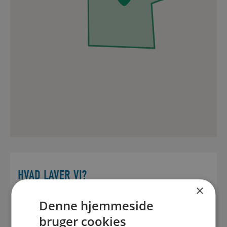
HVAD LAVER VI?
×
Vi etablerer kloakanlæg til nye rækkehuse.
Denne hjemmeside
EJERFORHOLD
bruger cookies