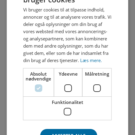
03. december 2025
Vi bruger cookies til at tilpasse indhold,
Vi åbner for to spor på Fredericiavej i
uge 50
annoncer og til at analysere vores trafik. Vi
deler også oplysninger om din brug af
vores websted med vores annoncerings-
29. oktober 2025
og analysepartnere, som kan kombinere
Status på delvis spærring af
dem med andre oplysninger, som du har
Fredericiavej
givet dem, eller som de har indsamlet fra
din brug af deres tjenester.
Læs mere.
06. oktober 2025
Delvis spærring af Fredericiavej og
Absolut
Ydeevne
Målretning
lysregulering
nødvendige
27. august 2025
Fyraftensmøde d. 2. september 2025
Funktionalitet
26. juni 2025
Bækkelund spærres for fodgængere og
cyklister