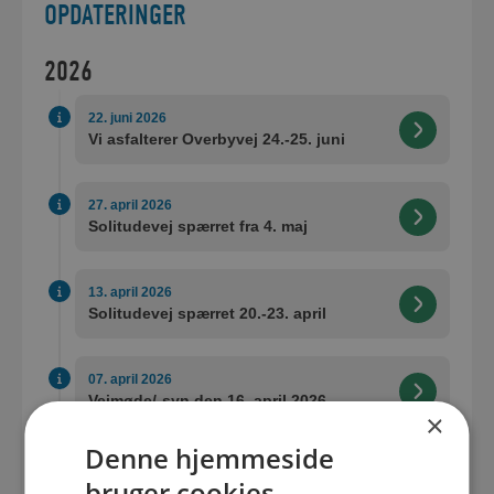
OPDATERINGER
2026
22. juni 2026
Vi asfalterer Overbyvej 24.-25. juni
27. april 2026
Solitudevej spærret fra 4. maj
13. april 2026
Solitudevej spærret 20.-23. april
07. april 2026
Vejmøde/-syn den 16. april 2026
×
Denne hjemmeside
2025
bruger cookies