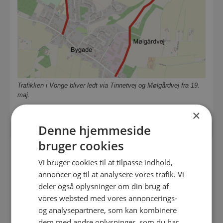
Trafikken i Vonge bliver ledt via Tinnetvej og Mølgårdvej fra 19.
maj.
×
Denne hjemmeside
bruger cookies
HVORFOR ER FULD SPÆRRING NØDVENDIG?
Vi bruger cookies til at tilpasse indhold,
annoncer og til at analysere vores trafik. Vi
Af hensyn til sikkerhed, arbejdsmiljø og fremdrift er det ikke
deler også oplysninger om din brug af
muligt at holde ét spor åbent på Bygade. En fuld spærring
gør det muligt at gennemføre arbejdet hurtigere og mere
vores websted med vores annoncerings-
sikkert.
og analysepartnere, som kan kombinere
dem med andre oplysninger, som du har