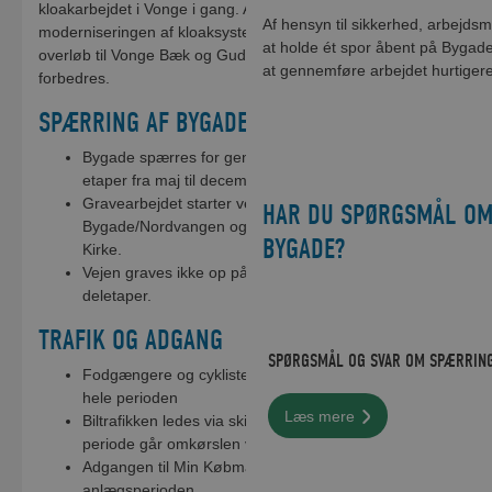
kloakarbejdet i Vonge i gang. Arbejdet er en del af
Af hensyn til sikkerhed, arbejdsmi
moderniseringen af kloaksystemet, og det minimerer
at holde ét spor åbent på Bygade
overløb til Vonge Bæk og Gudenåen, så vandmiljøet
at gennemføre arbejdet hurtigere
forbedres.
SPÆRRING AF BYGADE
Bygade spærres for gennemkørende biltrafik i flere
etaper fra maj til december 2026.
Gravearbejdet starter ved krydset
HAR DU SPØRGSMÅL OM
Bygade/Nordvangen og fortsætter mod syd til Vonge
BYGADE?
Kirke.
Vejen graves ikke op på én gang, men opdeles i flere
deletaper.
TRAFIK OG ADGANG
SPØRGSMÅL OG SVAR OM SPÆRRING
Fodgængere og cyklister kan passere forbi arbejdet i
hele perioden
Læs mere
Biltrafikken ledes via skiltede omkørsler. I den første
periode går omkørslen via Tinnetvej og Mølgårdvej.
Adgangen til Min Købmand opretholdes under hele
anlægsperioden.