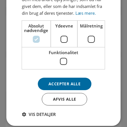
givet dem, eller som de har indsamlet fra
din brug af deres tjenester.
Læs mere.
Absolut
Ydeevne
Målretning
HAR DU SPØRGSMÅL OM SPÆRRINGEN AF
nødvendige
BYGADE?
Funktionalitet
SPØRGSMÅL OG SVAR OM SPÆRRINGEN AF BYGADE
Læs mere
ACCEPTER ALLE
AFVIS ALLE
VIS DETALJER
OPDATERINGER