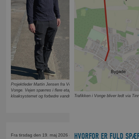
Projektleder Martin Jensen fra Vejle Spildevand ved Bygade i
Vonge. Vejen spærres i flere etaper for at udskifte
Trafikken i Vonge bliver ledt via Tin
kloaksystemet og forbedre vandmiljøet i Gudenåen.
HVORFOR ER FULD SPÆ
Fra tirsdag den 19. maj 2026 går næste etape af