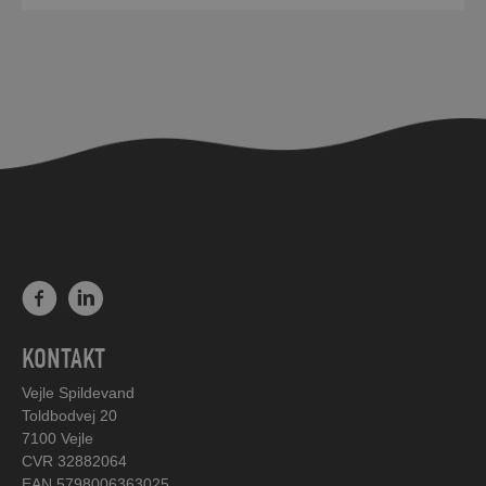
KONTAKT
Vejle Spildevand
Toldbodvej 20
7100 Vejle
CVR 32882064
EAN 5798006363025