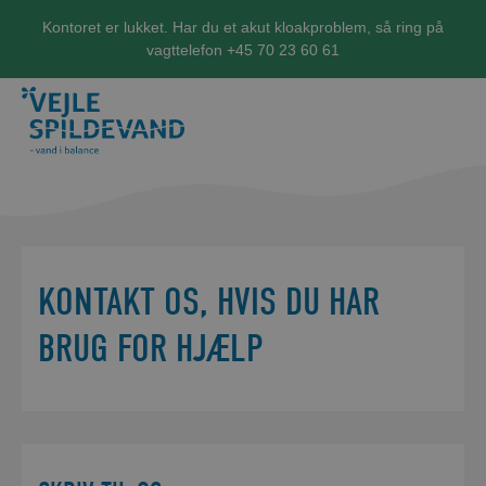
Kontoret er lukket. Har du et akut kloakproblem, så ring på
vagttelefon +45 70 23 60 61
KONTAKT OS, HVIS DU HAR
BRUG FOR HJÆLP