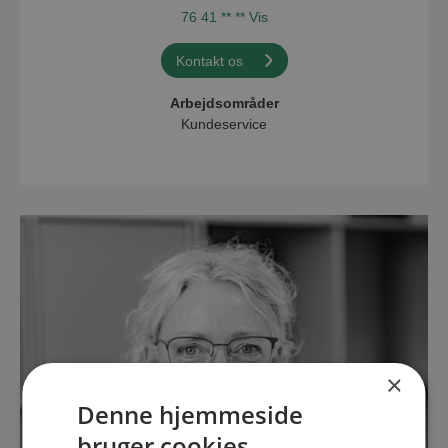
76 41 ** ** Vis
Kontakt os
Arbejdsområder
Kundeservice
×
Denne hjemmeside
bruger cookies