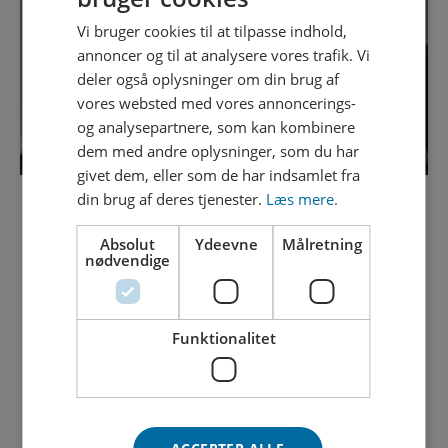
Vi bruger cookies til at tilpasse indhold,
annoncer og til at analysere vores trafik. Vi
deler også oplysninger om din brug af
vores websted med vores annoncerings-
og analysepartnere, som kan kombinere
dem med andre oplysninger, som du har
givet dem, eller som de har indsamlet fra
din brug af deres tjenester.
Læs mere.
Lene Feldskov Schmidt
Absolut
Ydeevne
Målretning
Kundeservicemedarbejder
nødvendige
76 41 ** ** Vis
Kontakt os
Funktionalitet
Arbejdsområder
Kundeservice