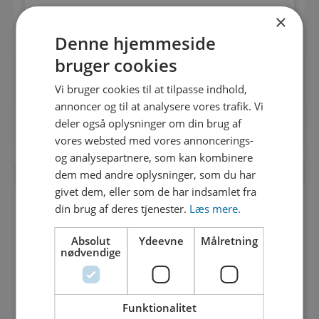
×
Denne hjemmeside
bruger cookies
Vi bruger cookies til at tilpasse indhold,
annoncer og til at analysere vores trafik. Vi
deler også oplysninger om din brug af
vores websted med vores annoncerings-
og analysepartnere, som kan kombinere
dem med andre oplysninger, som du har
givet dem, eller som de har indsamlet fra
din brug af deres tjenester.
Læs mere.
PRØV SELV AT LAVE EKSPERIMENTET
VÅDSERVIETTER VS. TOILETPAPIR
Absolut
Ydeevne
Målretning
nødvendige
Sådan laver du eksperimentet
Download
vådservietter vs. toiletpapir.pdf
Funktionalitet