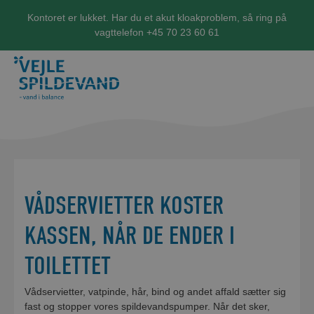
Kontoret er lukket. Har du et akut kloakproblem, så ring på
vagttelefon +45 70 23 60 61
VÅDSERVIETTER KOSTER
KASSEN, NÅR DE ENDER I
TOILETTET
Vådservietter, vatpinde, hår, bind og andet affald sætter sig
fast og stopper vores spildevandspumper. Når det sker,