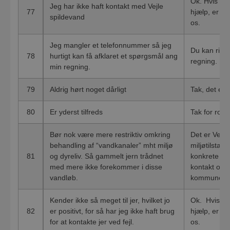
Ok. Hvis du 
Jeg har ikke haft kontakt med Vejle
77
hjælp, er du
spildevand
os.
Jeg mangler et telefonnummer så jeg
Du kan ringe
78
hurtigt kan få afklaret et spørgsmål ang
regning.
min regning.
79
Aldrig hørt noget dårligt
Tak, det er 
80
Er yderst tilfreds
Tak for ros
Bør nok være mere restriktiv omkring
Det er Vejl
behandling af “vandkanaler” mht miljø
miljøtilstan
81
og dyreliv. Så gammelt jern trådnet
konkrete ste
med mere ikke forekommer i disse
kontakt os, v
vandløb.
kommunen.
Kender ikke så meget til jer, hvilket jo
Ok. Hvis du 
82
er positivt, for så har jeg ikke haft brug
hjælp, er du
for at kontakte jer ved fejl.
os.