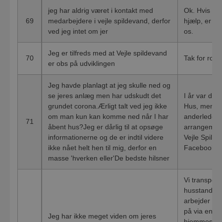
jeg har aldrig været i kontakt med
Ok. Hvis du 
69
medarbejdere i vejle spildevand, derfor
hjælp, er du
ved jeg intet om jer
os.
Jeg er tilfreds med at Vejle spildevand
70
Tak for ros
er obs på udviklingen
Jeg havde planlagt at jeg skulle ned og
se jeres anlæg men har udskudt det
I år var des
grundet corona.Ærligt talt ved jeg ikke
Hus, men vi 
om man kun kan komme ned når I har
anderledes t
71
åbent hus?Jeg er dårlig til at opsøge
arrangement
informationerne og de er indtil videre
Vejle Spilde
ikke nået helt hen til mig, derfor en
Facebook-s
masse 'hverken eller'De bedste hilsner
Vi transport
husstande o
arbejder lø
på via en ræ
Jeg har ikke meget viden om jeres
hjemmeside,