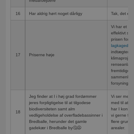
medarbejdere
16
Har aldrig hørt noget dårligy
Tak, det er v
Vi har et ko
effektivt so
prisen for 2
lagkagedia
indtægter på
17
Priserne høje
klimaprojekt
renseanlæg 
fremtidige i
sammenligne
forsyninger,
Jeg finder at I i høj grad fordømmer
Vi ser mege
jeres forpligtigelse til at tilgodese
med til at bi
biodiversiteten samt alm
har I konkret
18
vedligeholdelse af overfladebassinner i
vi gerne fra 
Bredballe, herunder det gamle
flere grunde
gadekær i Bredballe by🤔😩
arealer.