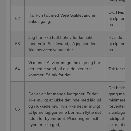
Ok. Hvis du 
Har kun talt med Vejle Spildevand en
62
hjælp, er du
enkelt gang.
os.
Jeg har ikke haft behov for kontakt
Hvis du på e
63
med Vejle Spildevand, så jeg kender
hjælp, er du
ikke serviceniveauet der
os.
Vi mener. At vi er meget heldige og har
64
det bedte vand, af alle de steder vi
Tak for ros
kommer. Så tak for det.
Det beklager
Der er alt for mange lugtgener. Er det
gang med fle
ikke muligt at lukke det inde med låg på
minimere lu
og i lukkede rør. Hvis ikke det er muligt
forventer vi
65
at fjerne lugtgenerne bør man flytte det
slamlagerta
uden for byområdet. Placeringen midt i
udslip af dr
byen er ikke god,
sikre, at der
anlægget ka