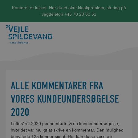
Kontoret er lukket. Har du et akut kloakproblem, så ring på
vagttelefon +45 70 23 60 61
ALLE KOMMENTARER FRA
VORES KUNDEUNDERSØGELSE
2020
I efteråret 2020 gennemførte vi en kundeundersøgelse,
hvor det var muligt at skrive en kommentar. Den mulighed
benyttede 125 kunder sig af. Her kan du se læse alle