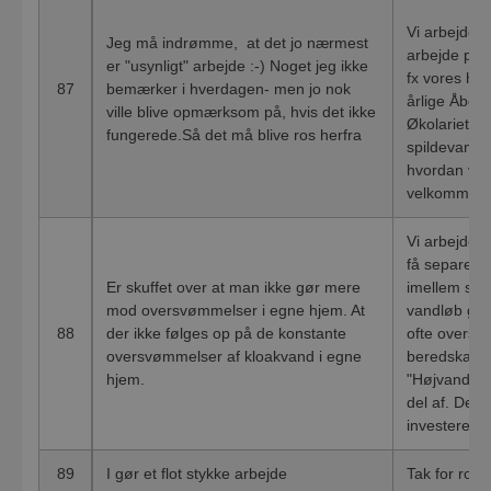
Vi arbejder 
Jeg må indrømme, at det jo nærmest
arbejde på v
er "usynligt" arbejde :-) Noget jeg ikke
fx vores hj
87
bemærker i hverdagen- men jo nok
årlige Åben
ville blive opmærksom på, hvis det ikke
Økolariet, s
fungerede.Så det må blive ros herfra
spildevand o
hvordan vi 
velkommen ti
Vi arbejder 
få separere
Er skuffet over at man ikke gør mere
imellem sker
mod oversvømmelser i egne hjem. At
vandløb går 
88
der ikke følges op på de konstante
ofte oversv
oversvømmelser af kloakvand i egne
beredskabet 
hjem.
"Højvandsgr
del af. Der 
investeret i
89
I gør et flot stykke arbejde
Tak for ros