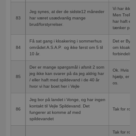
Vi har ikke h
Jeg synes, at der de sidste12 måneder
Men TreFor,
83
har været usædvanlig mange
har haft en 
brud/forstyrrelser.
tænker på? E
Få sat gang i kloakering i sommerhus
Det er Byråd
84
området A.S.A.P. og ikke først om 5 til
om kloakeri
10 år.
forbindelse
Der er mange spørgsmål i afsnit 2 som
Ok. Hvis du 
jeg ikke kan svarer på da jeg aldrig har
85
hjælp, er du
/ eller haft med spildevand i de 40 år
os.
hvor vi har boet her i Vejle
Jeg bor på landet i Vonge, og har ingen
kontakt til Vejle Spildevand. Det
86
Tak for ros
fungerer at komme af med
spildevandet
Tak for rose