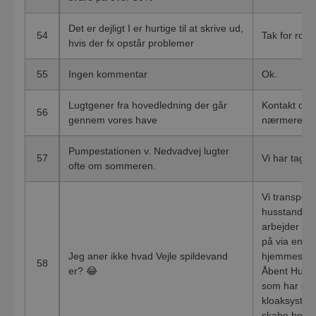
Det er dejligt I er hurtige til at skrive ud,
54
Tak for ros
hvis der fx opstår problemer
55
Ingen kommentar
Ok.
Lugtgener fra hovedledning der går
Kontakt os 
56
gennem vores have
nærmere.
Pumpestationen v. Nedvadvej lugter
57
Vi har taget
ofte om sommeren.
Vi transport
husstande o
arbejder lø
på via en ræ
Jeg aner ikke hvad Vejle spildevand
hjemmeside,
58
er? 😂
Åbent Hus. 
som har en f
kloaksysteme
skabe bedre