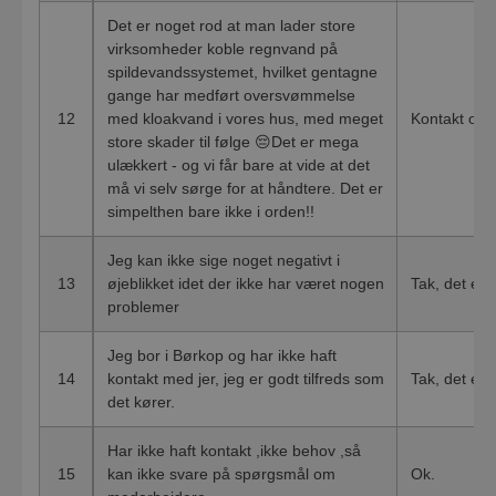
Det er noget rod at man lader store
virksomheder koble regnvand på
spildevandssystemet, hvilket gentagne
gange har medført oversvømmelse
12
med kloakvand i vores hus, med meget
Kontakt os d
store skader til følge 😔Det er mega
ulækkert - og vi får bare at vide at det
må vi selv sørge for at håndtere. Det er
simpelthen bare ikke i orden!!
Jeg kan ikke sige noget negativt i
13
øjeblikket idet der ikke har været nogen
Tak, det er 
problemer
Jeg bor i Børkop og har ikke haft
14
kontakt med jer, jeg er godt tilfreds som
Tak, det er 
det kører.
Har ikke haft kontakt ,ikke behov ,så
15
kan ikke svare på spørgsmål om
Ok.