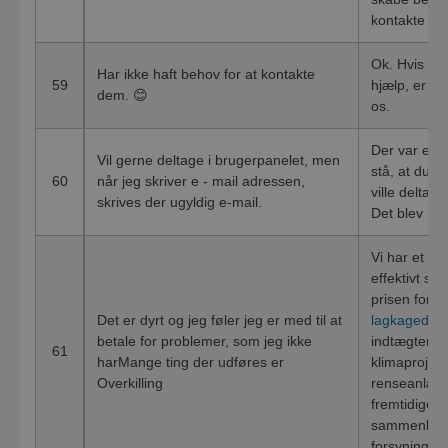
kontakte os
Ok. Hvis du 
Har ikke haft behov for at kontakte
59
hjælp, er du
dem. 😊
os.
Der var en f
Vil gerne deltage i brugerpanelet, men
stå, at du k
60
når jeg skriver e - mail adressen,
ville deltag
skrives der ugyldig e-mail.
Det blev rett
Vi har et ko
effektivt so
prisen for 2
Det er dyrt og jeg føler jeg er med til at
lagkagedia
betale for problemer, som jeg ikke
indtægter på
61
harMange ting der udføres er
klimaprojekt
Overkilling
renseanlæg 
fremtidige i
sammenligne
forsyninger,