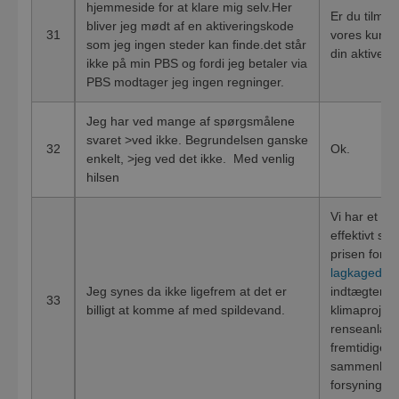
hjemmeside for at klare mig selv.Her
Er du tilmeld
bliver jeg mødt af en aktiveringskode
31
vores kunde
som jeg ingen steder kan finde.det står
din aktiveri
ikke på min PBS og fordi jeg betaler via
PBS modtager jeg ingen regninger.
Jeg har ved mange af spørgsmålene
svaret >ved ikke. Begrundelsen ganske
32
Ok.
enkelt, >jeg ved det ikke. Med venlig
hilsen
Vi har et ko
effektivt so
prisen for 2
lagkagedia
Jeg synes da ikke ligefrem at det er
indtægter på
33
billigt at komme af med spildevand.
klimaprojekt
renseanlæg 
fremtidige i
sammenligne
forsyninger,