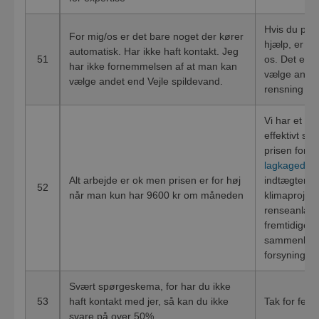
Hvis du på e
For mig/os er det bare noget der kører
hjælp, er du
automatisk. Har ikke haft kontakt. Jeg
51
os. Det er k
har ikke fornemmelsen af at man kan
vælge andre 
vælge andet end Vejle spildevand.
rensning af
Vi har et ko
effektivt so
prisen for 2
lagkagedia
Alt arbejde er ok men prisen er for høj
indtægter på
52
når man kun har 9600 kr om måneden
klimaprojekt
renseanlæg 
fremtidige i
sammenligne
forsyninger,
Svært spørgeskema, for har du ikke
53
haft kontakt med jer, så kan du ikke
Tak for fee
svare på over 50%