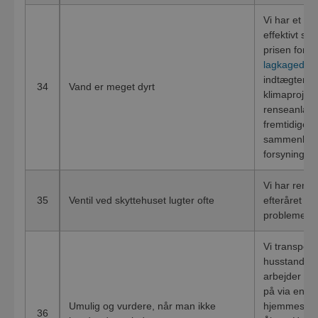
Vi har et ko
effektivt so
prisen for 2
lagkagedia
indtægter på
34
Vand er meget dyrt
klimaprojekt
renseanlæg 
fremtidige i
sammenligne
forsyninger,
Vi har renov
35
Ventil ved skyttehuset lugter ofte
efteråret 20
problemet m
Vi transport
husstande o
arbejder lø
på via en ræ
Umulig og vurdere, når man ikke
hjemmeside,
36