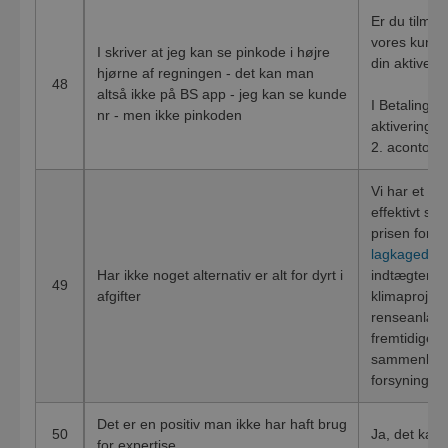
Er du tilmeld
vores kunde
I skriver at jeg kan se pinkode i højre
din aktiveri
hjørne af regningen - det kan man
48
altså ikke på BS app - jeg kan se kunde
I Betalingss
nr - men ikke pinkoden
aktiverings
2. aconto.
Vi har et ko
effektivt so
prisen for 2
lagkagedia
Har ikke noget alternativ er alt for dyrt i
indtægter på
49
afgifter
klimaprojekt
renseanlæg 
fremtidige i
sammenligne
forsyninger,
Det er en positiv man ikke har haft brug
50
Ja, det kan 
for expertise