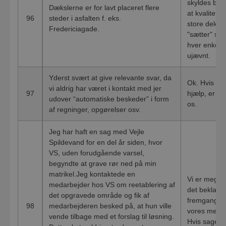
skyldes bl.a
Dækslerne er for lavt placeret flere
at kvalitete
96
steder i asfalten f. eks.
store dele a
Fredericiagade.
"sætter" sig
hver enkel sa
ujævnt.
Yderst svært at give relevante svar, da
Ok. Hvis du 
vi aldrig har været i kontakt med jer
97
hjælp, er du
udover “automatiske beskeder” i form
os.
af regninger, opgørelser osv.
Jeg har haft en sag med Vejle
Spildevand for en del år siden, hvor
VS, uden forudgående varsel,
begyndte at grave rør ned på min
matrikel.Jeg kontaktede en
Vi er meget 
medarbejder hos VS om reetablering af
det beklager
det opgravede område og fik af
fremgangsmå
98
medarbejderen besked på, at hun ville
vores medar
vende tilbage med et forslag til løsning.
Hvis sagen 