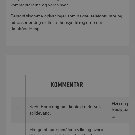
kommentarerne og vores svar.
Personfølsomme oplysninger som navne, telefonnumre og
adresser er dog slettet af hensyn til reglerne om
datahåndtering.
KOMMENTAR
Hvis du på e
Næh. Har aldrig haft kontakt mdd Vejle
1
hjælp, er du
spildevand.
os.
Mange af spørgsmålene ville jeg svare