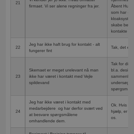
21
firmaet. Vi ser alene regninger fra jer.
Åbent Hus. 
som har en f
kloaksysteme
skabe bedre
kontakte os
Jeg har ikke haft brug for kontakt - alt
22
Tak, det er 
fungerer fint
Tak for din 
Skemaet er meget urelevant nå man
bl.a. designe
23
ikke har været i kontakt med Vejle
sammenligne
spildevand
undersøgels
spørgsmål s
Jeg har ikke været i kontakt med
Ok. Hvis du 
medarbejdere og har derfor svært ved
24
hjælp, er du
at besvare spørgsmålene
os.
omhandlende dem.
Basimget i Brejning trænger til