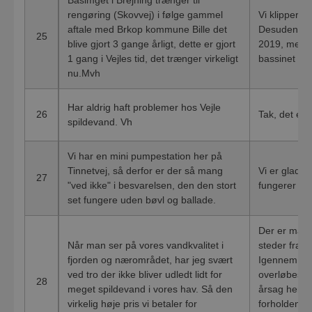
rengøring (Skovvej) i følge gammel
Vi klipper b
aftale med Brkop kommune Bille det
Desuden er b
25
blive gjort 3 gange årligt, dette er gjort
2019, men vi
1 gang i Vejles tid, det trænger virkeligt
bassinet for
nu.Mvh
Har aldrig haft problemer hos Vejle
26
Tak, det er v
spildevand. Vh
Vi har en mini pumpestation her på
Tinnetvej, så derfor er der så mang
Vi er glade 
27
"ved ikke" i besvarelsen, den den stort
fungerer god
set fungere uden bøvl og ballade.
Der er mange
Når man ser på vores vandkvalitet i
steder fra, 
fjorden og nærområdet, har jeg svært
Igennem hist
ved tro der ikke bliver udledt lidt for
overløbesb
28
meget spildevand i vores hav. Så den
årsag hertil
virkelig høje pris vi betaler for
forholdene. 