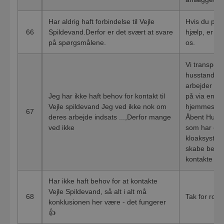
Har aldrig haft forbindelse til Vejle
Hvis du på e
66
Spildevand.Derfor er det svært at svare
hjælp, er du
på spørgsmålene.
os.
Vi transport
husstande o
arbejder lø
Jeg har ikke haft behov for kontakt til
på via en ræ
Vejle spildevand Jeg ved ikke nok om
hjemmeside,
67
deres arbejde indsats ...,Derfor mange
Åbent Hus. 
ved ikke
som har en f
kloaksysteme
skabe bedre
kontakte os
Har ikke haft behov for at kontakte
Vejle Spildevand, så alt i alt må
68
Tak for ros
konklusionen her være - det fungerer
👍