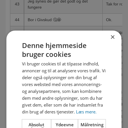
Jeg synes de gør det godt og det
43
Tak for ros
fungere
44
Bor i Givskud 🤔🤩
Ok.
Første gang 
×
skal du bru
Denne hjemmeside
sikkerhedsfo
vores hjemme
bruger cookies
kan bruge de
Det er alt for besværligt at få afgang til
tiden på at 
Vi bruger cookies til at tilpasse indhold,
ens personlige profil på jeres
selvbetjeni
annoncer og til at analysere vores trafik. Vi
hjemmeside. Det ville være fint med en
problemer, 
deler også oplysninger om din brug af
app til overblikEr nødt til at svare “ved
hjælp.
45
vores websted med vores annoncerings-
ikke” ved de fleste ting, for har ikke haft
og analysepartnere, som kan kombinere
brug for jer indtil for nylig (heldigvis) og
Vi arbejder 
dem med andre oplysninger, som du har
så er det ellers ikke meget man hører
arbejde på v
fra jer
fx vores hj
givet dem, eller som de har indsamlet fra
årlige Åben
din brug af deres tjenester.
Læs mere.
Økolariet, s
spildevand o
Absolut
Ydeevne
Målretning