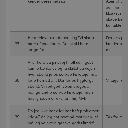
kender deres indsats
Åbent Hus. 
som har en f
kloaksysteme
skabe bedre
kontakte os
Hvor relevant er denne ting?Vi skal jo
Det er vigti
37
bare af med lortet. Det skal i bare
kunder ople
sørge for!
os.
Vi er flere på pindvej I høll som godt
kunne tænke os og få skiltet på vejen
hvor stærkt jeres service køretøjer må
38
køre herned af . Der køres frygteligt
Vi tager dire
stærkt. Vi ved godt vejen bruges af
mange andre service køretøjer men
hastigheden er ekstrem høj.Mvh
Da jeg ikke har eller har haft problemer
39
i de 47 år, jeg har boet på matriklen, så
Tak for ros
må jeg vel være ganske godt tilfreds!