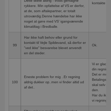
Dette skete aldrig - trods gentagne
kontakte os
rykkere. Min opfattelse af VS er derfor,
at de, som aftalepartner, er totalt
utroværdig.Denne hændelse har ikke
noget at gøre med VS' igangværende
klimatiltag i Bredballe.
Har ikke haft behov eller grund for
kontakt til Vejle Spildevand, så derfor er
99
Ok.
"ved ikke" besvarelse blevet anvendt
en del steder.
Vi er glade f
din regning 
Det er mulig
Eneste problem for mig ..Er regning
Betalingser
100
aldrig dukker op..men vi finder altid ud
skal selv v
af det..
den.
Har du ikke 
vi regninge