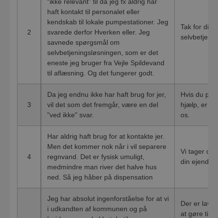
“ikke relevant” til da jeg fx aldrig har
haft kontakt til personalet eller
kendskab til lokale pumpestationer. Jeg
Tak for din 
2
svarede derfor Hverken eller. Jeg
selvbetjenin
savnede spørgsmål om
selvbetjeningsløsningen, som er det
eneste jeg bruger fra Vejle Spildevand
til aflæsning. Og det fungerer godt.
Da jeg endnu ikke har haft brug for jer,
Hvis du på e
3
vil det som det fremgår, være en del
hjælp, er du
"ved ikke" svar.
os.
Har aldrig haft brug for at kontakte jer.
Men det kommer nok når i vil separere
Vi tager det 
4
regnvand. Det er fysisk umuligt,
din ejendom
medmindre man river det halve hus
ned. Så jeg håber på dispensation
Jeg har absolut ingenforståelse for at vi
Der er lavet
i udkandten af kommunen og på
at gøre ting