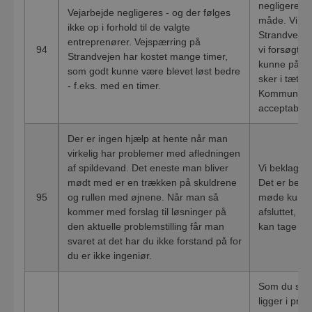
negligerer v
Vejarbejde negligeres - og der følges
måde. Vi ve
ikke op i forhold til de valgte
Strandvejen 
entreprenører. Vejspærring på
94
vi forsøgte 
Strandvejen har kostet mange timer,
kunne på da
som godt kunne være blevet løst bedre
sker i tæt s
- f.eks. med en timer.
Kommune, o
acceptabel.
Der er ingen hjælp at hente når man
virkelig har problemer med afledningen
af spildevand. Det eneste man bliver
Vi beklager 
mødt med er en trækken på skuldrene
Det er beste
95
og rullen med øjnene. Når man så
møde kunder
kommer med forslag til løsninger på
afsluttet, m
den aktuelle problemstilling får man
kan tage h
svaret at det har du ikke forstand på for
du er ikke ingeniør.
Som du skriv
ligger i pr