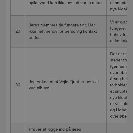
spildevand kan ikke ses på vores natur
et snuptag, 
nye kloakle
Vi er glade 
Jeres hjemmeside fungere fint. Har
fungerer god
29
ikke haft behov for personlig kontakt
behov for hj
endnu.
at kontakte 
Der er mange
steder fra, 
Igennem hist
overløbesb
årsag hertil
Jeg er ked af at Vejle Fjord er beskidt
30
forholdene. 
ved Albuen.
et snuptag, 
nye kloakled
er vi i fuld
og i løbet af
overløbene 
Prøver at logge ind på jeres