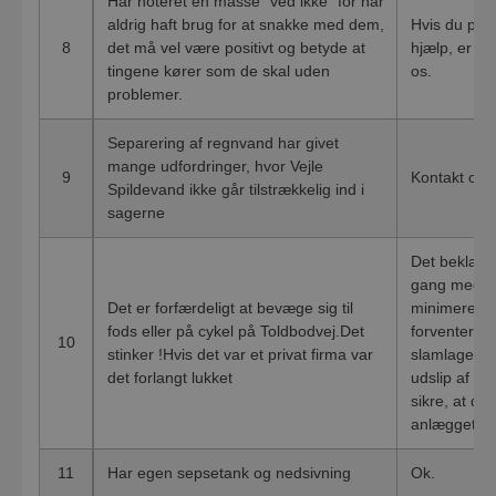
Har noteret en masse "ved ikke" for har
aldrig haft brug for at snakke med dem,
Hvis du på e
8
det må vel være positivt og betyde at
hjælp, er du
tingene kører som de skal uden
os.
problemer.
Separering af regnvand har givet
mange udfordringer, hvor Vejle
9
Kontakt os d
Spildevand ikke går tilstrækkelig ind i
sagerne
Det beklager
gang med fle
Det er forfærdeligt at bevæge sig til
minimere lu
fods eller på cykel på Toldbodvej.Det
forventer vi
10
stinker !Hvis det var et privat firma var
slamlagerta
det forlangt lukket
udslip af dr
sikre, at der
anlægget ka
11
Har egen sepsetank og nedsivning
Ok.