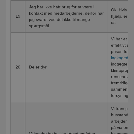
Jeg har ikke haft brug for at være i
Ok. Hvis du 
kontakt med medarbejderne, derfor har
19
hjælp, er du
jeg svaret ved det ikke til mange
os.
spørgsmål
Vi har et ko
effektivt so
prisen for 2
lagkagedia
indtægter på
20
De er dyr
klimaprojekt
renseanlæg 
fremtidige i
sammenligne
forsyninger,
Vi transport
husstande o
arbejder lø
på via en ræ
Vi kender jer jo ikke. Hvad omfatter
hjemmeside,