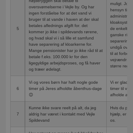
højderyggen skal betale til
muligt. Jo fl
oversvømelserne i Vejle by. Og har
hensyn til, 
ingen forståelse for at det vand vi
administrat
bruger til at vande i haven at der skal
kloaksysteme
betales aflednings afgift for. det
5
de enkelte o
kommer jo ikke i spildevands rørene,
ganske rigti
og hvad skal vi i så lille et samfund
separering a
have separering af kloarkerne for.
undgå overs
Mange pensionister har jo ikke råd til at
til at forber
betale f.eks. 100.000 kr for den
vejrændringe
ligegyldige arbejdsproses, og få haver
større reg
og træer ødelagt.
Vi og vores børn har haft nogle gode
Vi er glade 
6
timer på Jeres afholdte åbenthus-dage
timer til vo
😊
afholde arr
Kunne ikke svare reelt på alt, da jeg
Hvis du på e
7
aldrig har været i kontakt med Vejle
hjælp, er du
Spildevand
os.