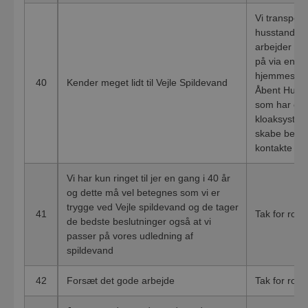
Vi transport
husstande o
arbejder lø
på via en ræ
hjemmeside,
40
Kender meget lidt til Vejle Spildevand
Åbent Hus. 
som har en f
kloaksysteme
skabe bedre
kontakte os
Vi har kun ringet til jer en gang i 40 år
og dette må vel betegnes som vi er
trygge ved Vejle spildevand og de tager
41
Tak for ros
de bedste beslutninger også at vi
passer på vores udledning af
spildevand
42
Forsæt det gode arbejde
Tak for rose