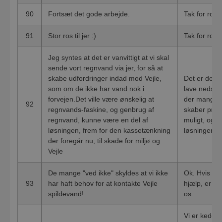
90
Fortsæt det gode arbejde.
Tak for ros
91
Stor ros til jer :)
Tak for rose
Jeg syntes at det er vanvittigt at vi skal
sende vort regnvand via jer, for så at
skabe udfordringer indad mod Vejle,
Det er desvæ
som om de ikke har vand nok i
lave nedsiv
forvejen.Det ville være ønskelig at
der mange s
92
regnvands-faskine, og genbrug af
skaber prob
regnvand, kunne være en del af
muligt, og de
løsningen, frem for den kassetænkning
løsninger.
der foregår nu, til skade for miljø og
Vejle
De mange "ved ikke" skyldes at vi ikke
Ok. Hvis du 
93
har haft behov for at kontakte Vejle
hjælp, er du
spildevand!
os.
Vi er kede af