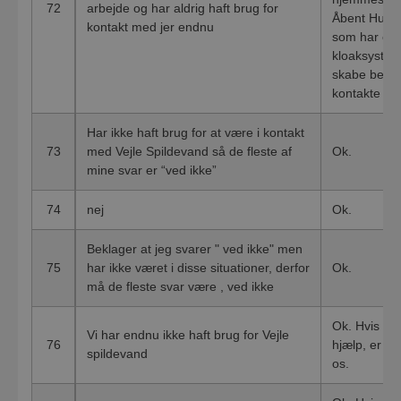
72
arbejde og har aldrig haft brug for
Åbent Hus. 
kontakt med jer endnu
som har en f
kloaksysteme
skabe bedre
kontakte os
Har ikke haft brug for at være i kontakt
73
med Vejle Spildevand så de fleste af
Ok.
mine svar er “ved ikke”
74
nej
Ok.
Beklager at jeg svarer " ved ikke" men
75
har ikke været i disse situationer, derfor
Ok.
må de fleste svar være , ved ikke
Ok. Hvis du 
Vi har endnu ikke haft brug for Vejle
76
hjælp, er du
spildevand
os.