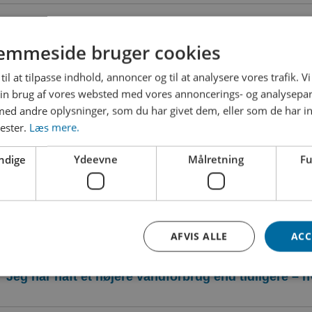
Kan jeg undgå at betale gebyr?
emmeside bruger cookies
til at tilpasse indhold, annoncer og til at analysere vores trafik. V
in brug af vores websted med vores annoncerings- og analysepa
Jeg har ikke mulighed for at betale min regning – 
d andre oplysninger, som du har givet dem, eller som de har in
nester.
Læs mere.
Jeg har modtaget rykker – men har allerede betalt
ndige
Ydeevne
Målretning
Fu
Hvad gør jeg, hvis jeg har haft et vandspild?
AFVIS ALLE
ACC
Jeg har haft et højere vandforbrug end tidligere – 