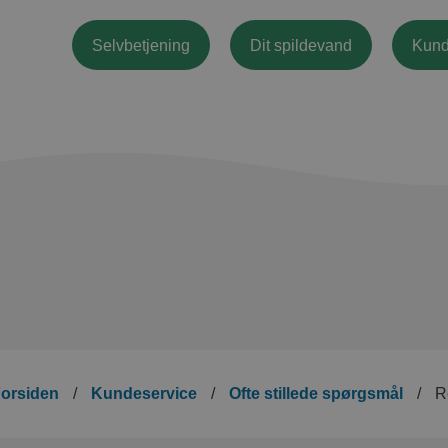
Selvbetjening
Dit spildevand
Kund
orsiden
/
Kundeservice
/
Ofte stillede spørgsmål
/
R