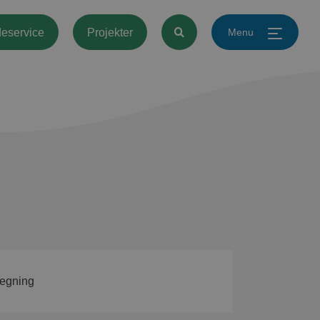
Menu
eservice
Projekter
egning