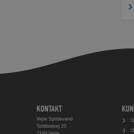
KONTAKT
KUN
Vejle Spildevand
S
Toldbodvej 20
O
7100 Vejle