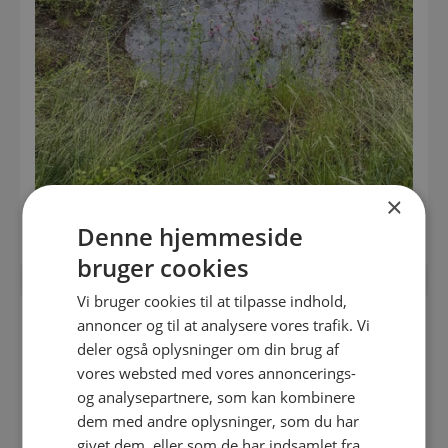
×
Et regnvandsbed er et eksempel på et LAR-løsning.
Denne hjemmeside
bruger cookies
Vi bruger cookies til at tilpasse indhold,
annoncer og til at analysere vores trafik. Vi
HVORDAN KOMMER JEG I GANG?
deler også oplysninger om din brug af
vores websted med vores annoncerings-
Undersøg, om din jord er velegnet til nedsivning.
Søg nedsivningstilladelse hos Vejle Kommune.
og analysepartnere, som kan kombinere
dem med andre oplysninger, som du har
På Vejle Kommunes hjemmeside kan du læse, hvad du må
givet dem, eller som de har indsamlet fra