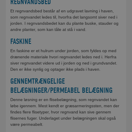
REGNVANDSBED
Et regnvandsbed består af en udgravet lavning i haven,
som regnvandet ledes til, hvorfra det langsomt siver ned i
jorden. I regnvandsbedet kan du plante buske, stauder og
andre planter, som kan tåle at stå i vand.
FASKINE
En faskine er et hulrum under jorden, som fyldes op med
drænende materiale hvori regnvandet ledes ned i. Herfra
siver regnvandet videre ud i jorden og ned i grundvandet.
Den er ikke synlig og optager ikke plads i haven.
GENNEMTRÆNGELIGE
BELÆGNINGER/PERMEABEL BELÆGNING
Denne løsning er en flisebelægning, som regnvandet kan
løbe igennem. Mest kendt er græsarmeringssten, men der
findes flere flisetyper, hvor regnvand kan sive gennem
flisernes fuger. Underlaget under belægningen skal også
være permeabelt.