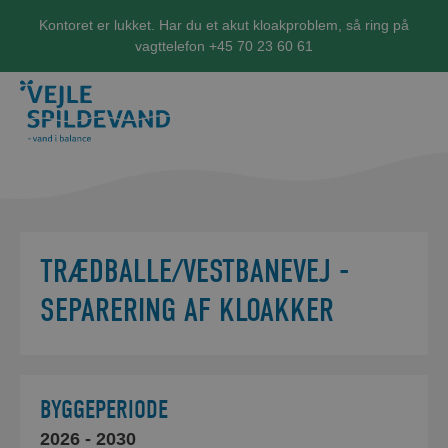
Kontoret er lukket. Har du et akut kloakproblem, så ring på
vagttelefon +45 70 23 60 61
TRÆDBALLE/VESTBANEVEJ -
SEPARERING AF KLOAKKER
BYGGEPERIODE
2026
- 2030