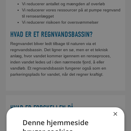
Vi reducerer antallet og mængden af overløb
Vi reducerer vores ressourcer på at pumpe regnvand
til renseanlægget
Vi reducerer risikoen for oversvømmelser
HVAD ER ET REGNVANDSBASSIN?
Regnvandet bliver ledt tilbage til naturen via et
regnvandsbassin. Det ligner en sø, men er et teknisk
anlæg, hvor vandet kommer igennem en renseproces,
inden vandet ledes ud i den nærmeste fjord, å eller
vandløb. Et regnvandsbassin fungerer også som en
parkeringsplads for vandet, når det regner kraftigt.
HVAD ER FORSKELLEN PÅ
×
FÆLLESKLOAKERING OG
Denne hjemmeside
SEPARATKLOAKERING?