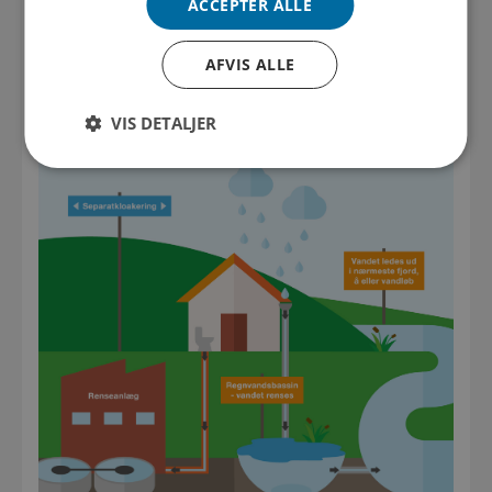
ACCEPTER ALLE
Fælleskloakering betyder, at regn- og spildevand løber i dette
samme rør. Når det regner kraftigt, bliver kloaksystemet
overbelastet, og der sker overløb.
AFVIS ALLE
VIS DETALJER