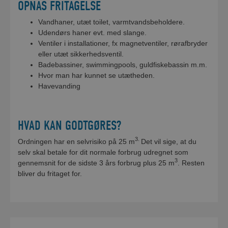
OPNÅS FRITAGELSE
Vandhaner, utæt toilet, varmtvandsbeholdere.
Udendørs haner evt. med slange.
Ventiler i installationer, fx magnetventiler, rørafbryder
eller utæt sikkerhedsventil.
Badebassiner, swimmingpools, guldfiskebassin m.m.
Hvor man har kunnet se utætheden.
Havevanding
HVAD KAN GODTGØRES?
3.
Ordningen har en selvrisiko på 25 m
Det vil sige, at du
selv skal betale for dit normale forbrug udregnet som
3
gennemsnit for de sidste 3 års forbrug plus 25 m
. Resten
bliver du fritaget for.