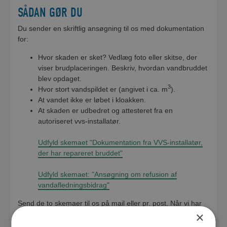
SÅDAN GØR DU
Du sender en skriftlig ansøgning til os med dokumentation
for:
Hvor skaden er sket? Vedlæg foto eller skitse, der
viser brudplaceringen. Beskriv, hvordan vandbruddet
blev opdaget.
3
Hvor stort vandspildet er (angivet i ca. m
).
At vandet ikke er løbet i kloakken.
At skaden er udbedret og attesteret fra en
autoriseret vvs-installatør.
Udfyld skemaet "Dokumentation fra VVS-installatør,
der har repareret bruddet"
Udfyld skemaet: "Ansøgning om refusion af
vandafledningsbidrag"
Send de to skemaer til os på mail eller pr. post. Når vi har
×
modtaget din ansøgning, vil du få et svar retur via mail.
Først når du har fået et svar retur fra os, kan du være