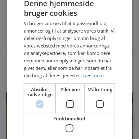
Denne hjemmeside
sikker på, at din ansøgning er modtaget. Derfor er det
bruger cookies
vigtigt, at du i skemaet oplyser din mailadresse.
Vi bruger cookies til at tilpasse indhold,
Tilbagebetalingen kan ikke omfatte mere end det seneste
afregningsår.
annoncer og til at analysere vores trafik. Vi
deler også oplysninger om din brug af
vores websted med vores annoncerings-
og analysepartnere, som kan kombinere
dem med andre oplysninger, som du har
givet dem, eller som de har indsamlet fra
HAR DU SPØRGSMÅL?
din brug af deres tjenester.
Læs mere.
Absolut
Ydeevne
Målretning
nødvendige
Funktionalitet