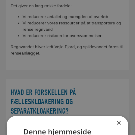
Det giver en lang række fordele:
Vi reducerer antallet og mængden af overløb
Vi reducerer vores ressourcer på at transportere og
rense regnvand
Vi reducerer risikoen for oversvømmelser
Regnvandet bliver ledt Vejle Fjord, og spildevandet føres til
renseanlægget.
HVAD ER FORSKELLEN PÅ
FÆLLESKLOAKERING OG
SEPARATKLOAKERING?
×
Denne hjemmeside