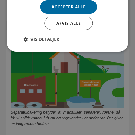
overbelastet, og der sker overløb.
ACCEPTER ALLE
AFVIS ALLE
VIS DETALJER
Separatkloakering betyder, at vi adskiller (separerer) rørene, så
får vi spildevandet i ét rør og regnvandet i et andet rør. Det giver
en lang række fordele.