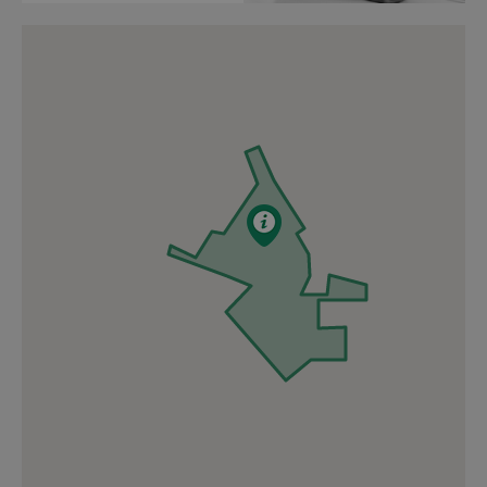
de bløde trafikanter, mens arbejd
VARER TIL OG MED APRI
Vi forventer, at indsnævringen var
Tak for din forståelse.