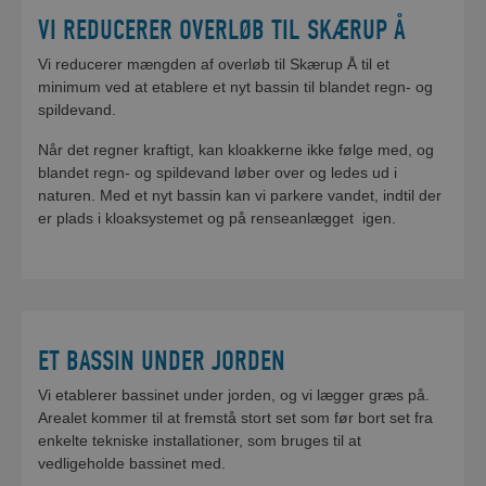
VI REDUCERER OVERLØB TIL SKÆRUP Å
Vi reducerer mængden af overløb til Skærup Å til et
minimum ved at etablere et nyt bassin til blandet regn- og
spildevand.
SE ALLE VORES AKTUEL
Når det regner kraftigt, kan kloakkerne ikke følge med, og
blandet regn- og spildevand løber over og ledes ud i
naturen. Med et nyt bassin kan vi parkere vandet, indtil der
er plads i kloaksystemet og på renseanlægget igen.
ET BASSIN UNDER JORDEN
Vi etablerer bassinet under jorden, og vi lægger græs på.
Arealet kommer til at fremstå stort set som før bort set fra
enkelte tekniske installationer, som bruges til at
vedligeholde bassinet med.