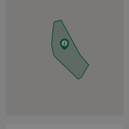
I denne uge er vi i gang med at s
der hjælper med at reducere over
PLADS TIL 8.000 FYLD
Når bassinet er færdigt efter s
m3 vand, hvilket svarer til ca. 8.
Når det regner kraftigt, kan kloa
med. Med det nye bassin kan vi p
plads i kloaksystemet og på ren
SAMARBEJDE MED BØRK
Vi samarbejder med Børkop Lokal
ud, når vores anlægsarbejde er af
arealet til en naturlig del af de
Bassinet er et af vores mange init