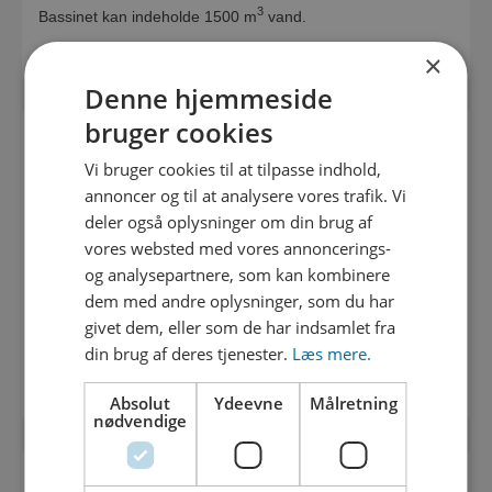
3
Bassinet kan indeholde 1500 m
vand.
KLIMA- OG SEPARERINGSPROJEKTE
×
Denne hjemmeside
Læs mere
bruger cookies
TRAFIK
Vi bruger cookies til at tilpasse indhold,
annoncer og til at analysere vores trafik. Vi
Der vil være øget trafik
med entreprenørmaskiner til og fra
byggepladsen, men vi forventer ikke, at der kommer
deler også oplysninger om din brug af
vejspærringer eller omkørsel, mens vi etablerer det nye
vores websted med vores annoncerings-
bassin.
og analysepartnere, som kan kombinere
dem med andre oplysninger, som du har
Arbejdet kan give gener med støv, støj og rystelser i mindre
givet dem, eller som de har indsamlet fra
grad, men vi bestræber os naturligvis på at begrænse
din brug af deres tjenester.
Læs mere.
generne mest muligt.
Absolut
Ydeevne
Målretning
nødvendige