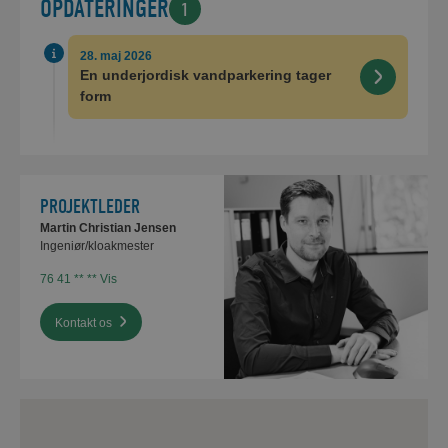
OPDATERINGER
1
28. maj 2026
En underjordisk vandparkering tager
form
PROJEKTLEDER
Martin Christian Jensen
Ingeniør/kloakmester
76 41 ** ** Vis
Kontakt os