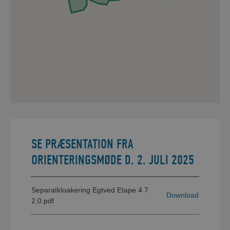
Der vil være mulighed for parkering
perioden 2.-4. februar
SE PRÆSENTATION FRA
ORIENTERINGSMØDE D. 2. JULI 2025
Separatkloakering Egtved Etape 4 7
Download
2.0.pdf