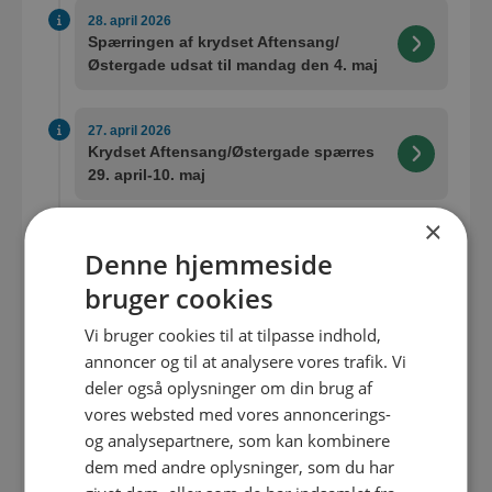
28. april 2026
Spærringen af krydset Aftensang/
Østergade udsat til mandag den 4. maj
27. april 2026
Krydset Aftensang/Østergade spærres
29. april-10. maj
×
27. marts 2026
Denne hjemmeside
Åbning af Tybovej og opstart på
Østergade
bruger cookies
Vi bruger cookies til at tilpasse indhold,
17. marts 2026
annoncer og til at analysere vores trafik. Vi
Krydset er åbent og parkering tilladt på
deler også oplysninger om din brug af
Tybovej til Folketingsvalget den 24.
vores websted med vores annoncerings-
marts
og analysepartnere, som kan kombinere
dem med andre oplysninger, som du har
16. marts 2026