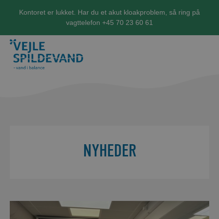
Kontoret er lukket. Har du et akut kloakproblem, så ring på
vagttelefon +45 70 23 60 61
NYHEDER