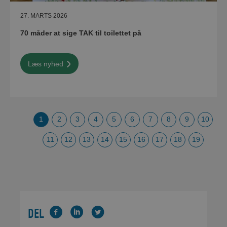
27. MARTS 2026
70 måder at sige TAK til toilettet på
Læs nyhed
1
2
3
4
5
6
7
8
9
10
11
12
13
14
15
16
17
18
19
DEL