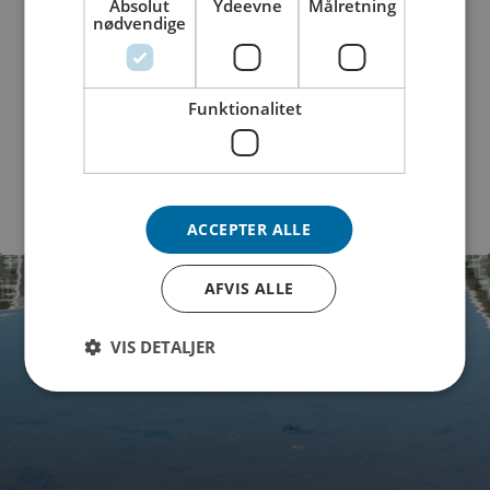
Absolut
Ydeevne
Målretning
Få hjælp til vores selvbetjening: '
Kom i
nødvendige
gang med Vejle Spildevands
selvbetjening
'.
Funktionalitet
Log på
ACCEPTER ALLE
AFVIS ALLE
VIS DETALJER