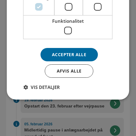
27. marts 2026
Åbning af Tybovej og opstart på
Funktionalitet
Østergade
17. marts 2026
Krydset er åbent og parkering tilladt på
Tybovej til Folketingsvalget den 24.
ACCEPTER ALLE
marts
AFVIS ALLE
16. marts 2026
Asfalt i uge 12 og 13
VIS DETALJER
19. februar 2026
Opstart den 23. februar efter vejrpause
05. februar 2026
Midlertidig pause i anlægsarbejdet på