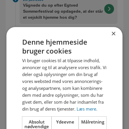
Vågnede du op efter Egtved
Sommerfestival og opdagede, at der står
et vejskilt hjemme hos dig?
×
18. juni 2026
Denne hjemmeside
Spærring af Aftensang og Østergade
bruger cookies
04. maj 2026
Vi bruger cookies til at tilpasse indhold,
Adgang til Overgårdvej
annoncer og til at analysere vores trafik. Vi
deler også oplysninger om din brug af
28. april 2026
vores websted med vores annoncerings-
Spærringen af krydset Aftensang/
og analysepartnere, som kan kombinere
Østergade udsat til mandag den 4. maj
dem med andre oplysninger, som du har
givet dem, eller som de har indsamlet fra
din brug af deres tjenester.
Læs mere.
27. april 2026
Krydset Aftensang/Østergade spærres
29. april-10. maj
Absolut
Ydeevne
Målretning
nødvendige