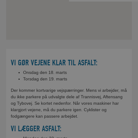
Der vil være mulighed for parkering
perioden 2.-4. februar
VI GØR VEJENE KLAR TIL ASFALT:
Onsdag den 18. marts
Torsdag den 19. marts
Der kommer kortvarige vejspærringer. Mens vi arbejder, må
du ikke parkere på udvalgte dele af Trannisvej, Aftensang
og Tybovej. Se kortet nedenfor. Når vores maskiner har
klargjort vejene, må du parkere igen. Cyklister og
fodgængere kan passere arbejdet.
VI LÆGGER ASFALT: