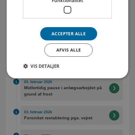
Funktionalitet
Krydset er åbent og parkering tilladt på
Tybovej til Folketingsvalget den 24.
marts
ACCEPTER ALLE
16. marts 2026
Asfalt i uge 12 og 13
AFVIS ALLE
19. februar 2026
Opstart den 23. februar efter vejrpause
VIS DETALJER
05. februar 2026
Midlertidig pause i anlægsarbejdet på
grund af frost
03. februar 2026
Forsinket reetablering pga. vejret