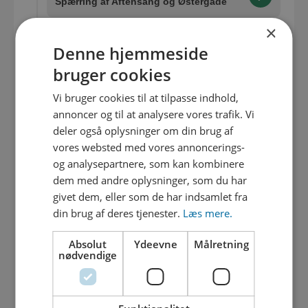
Spærring af Aftensang og Østergade
×
04. maj 2026
Denne hjemmeside
Adgang til Overgårdvej
bruger cookies
Vi bruger cookies til at tilpasse indhold,
28. april 2026
Spærringen af krydset Aftensang/
annoncer og til at analysere vores trafik. Vi
Østergade udsat til mandag den 4. maj
deler også oplysninger om din brug af
vores websted med vores annoncerings-
og analysepartnere, som kan kombinere
27. april 2026
dem med andre oplysninger, som du har
Krydset Aftensang/Østergade spærres
29. april-10. maj
givet dem, eller som de har indsamlet fra
din brug af deres tjenester.
Læs mere.
27. marts 2026
Absolut
Ydeevne
Målretning
Åbning af Tybovej og opstart på
nødvendige
Østergade
17. marts 2026