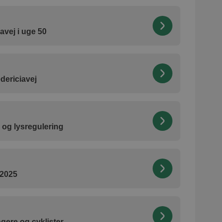
avej i uge 50
dericiavej
j og lysregulering
 2025
ere og cyklister