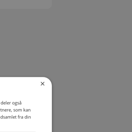
×
i deler også
rtnere, som kan
dsamlet fra din