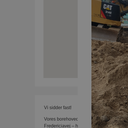
Smedestien
spildevand fremove
Rytterskolev
I 2025 udfører vi
Nederbyvej og So
Gravearbejde i Skæ
Vi sidder fast!
Vores borehoved og regnvandsledning har 
Fredericiavej – hvilket er lidt noget skidt.