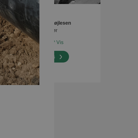
Jane Mørk Bøjlesen
Ingeniør
76 41 ** ** Vis
Kontakt os