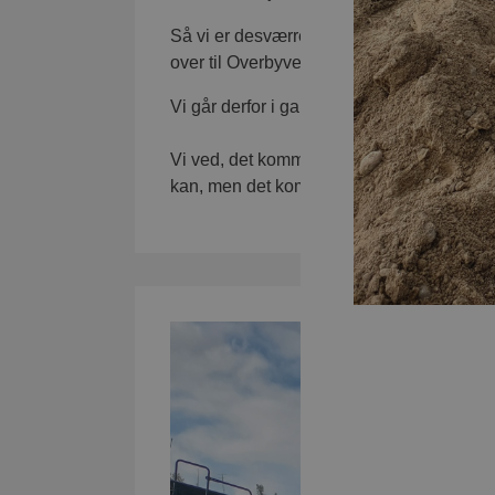
Så vi er desværre nødt til at grave ned til d
over til Overbyvej.
Vi går derfor i gang med at spærre halvdel
Vi ved, det kommer til at give store udfo
kan, men det kommer formodentligt til at 
Gravearbejde er nu 