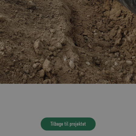
en for at få det fri, så vi kan få ledningen videre
en af Fredericiavej af og sætte lysregulering op.
rdringer og skynder os så meget, som vi overhovedet
stå på både uge 41 og 42.
i gang i Skærup. Her arbejdes tæt på Skærup Å.
Tilbage til projektet