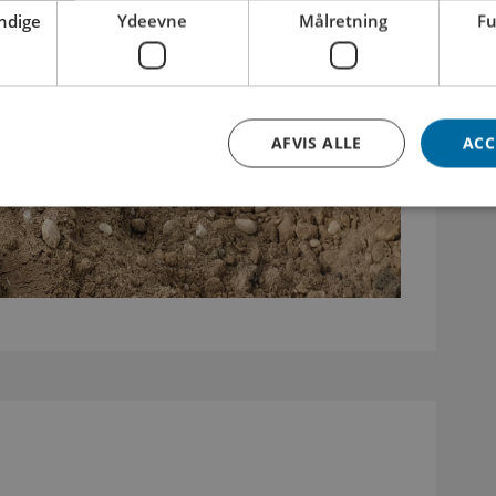
ndige
Ydeevne
Målretning
Fu
AFVIS ALLE
ACC