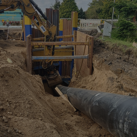
r bliver transporteret i hvert sit rørsystem.
ej
 etape 1, som omfatter Fredericiavej, Overbyvej, Bækkelund, Sm
litudevej.
rup ved Nederbyvej
desværre sat sig fast lige midt under