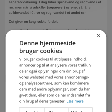
separatkloakering. I dag løber spildevand og regnvand i ét
rør, men når vi adskiller (separerer) rørene, så får vi
spildevandet i ét rør og regnvandet i et andet rør.
Det giver en lang række fordele:
Vi reducerer antallet og mængden af overløb
×
Vi reducerer vores ressourcer på at transportere og
Denne hjemmeside
rense regnvand
Vi reducerer risikoen for oversvømmelser
bruger cookies
Regnvandet bliver ledt Vejle Fjord, og spildevandet føres til
Vi bruger cookies til at tilpasse indhold,
renseanlægget.
annoncer og til at analysere vores trafik. Vi
deler også oplysninger om din brug af
vores websted med vores annoncerings-
og analysepartnere, som kan kombinere
dem med andre oplysninger, som du har
HVAD SKAL DU SOM HUSEJER SELV GØRE?
givet dem, eller som de har indsamlet fra
din brug af deres tjenester.
Læs mere.
Vejle Spildevand sørger for at adskille kloakrørene i vejen,
mens du som husejer har ansvaret for rørene på din
matrikel. Det vil sige, at du skal sørge for at få