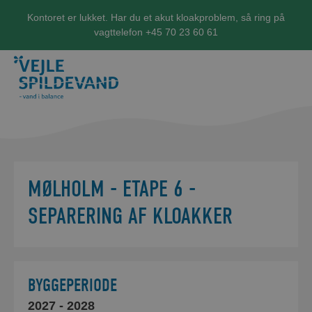
Kontoret er lukket. Har du et akut kloakproblem, så ring på
vagttelefon +45 70 23 60 61
MØLHOLM - ETAPE 6 -
SEPARERING AF KLOAKKER
BYGGEPERIODE
2027
- 2028