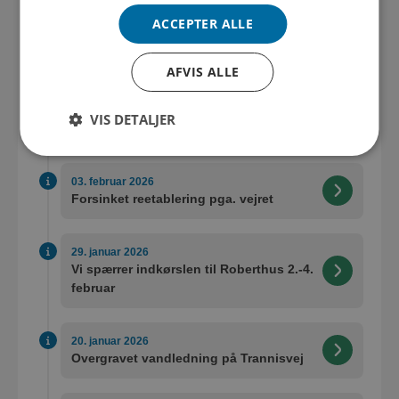
ACCEPTER ALLE
19. februar 2026
Opstart den 23. februar efter vejrpause
AFVIS ALLE
05. februar 2026
Midlertidig pause i anlægsarbejdet på
VIS DETALJER
grund af frost
03. februar 2026
Forsinket reetablering pga. vejret
29. januar 2026
Vi spærrer indkørslen til Roberthus 2.-4.
februar
20. januar 2026
Overgravet vandledning på Trannisvej