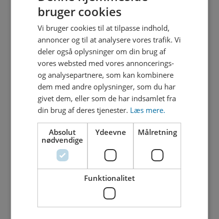
Østergade udsat til mandag den 4. maj
bruger cookies
Vi bruger cookies til at tilpasse indhold,
27. april 2026
annoncer og til at analysere vores trafik. Vi
Krydset Aftensang/Østergade spærres
deler også oplysninger om din brug af
29. april-10. maj
vores websted med vores annoncerings-
og analysepartnere, som kan kombinere
27. marts 2026
dem med andre oplysninger, som du har
Åbning af Tybovej og opstart på
givet dem, eller som de har indsamlet fra
Østergade
din brug af deres tjenester.
Læs mere.
Absolut
Ydeevne
Målretning
17. marts 2026
nødvendige
Krydset er åbent og parkering tilladt på
Tybovej til Folketingsvalget den 24.
marts
Funktionalitet
16. marts 2026
Asfalt i uge 12 og 13