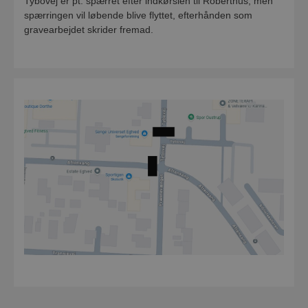
Tybovej er pt. spærret efter indkørslen til Roberthus, men
spærringen vil løbende blive flyttet, efterhånden som
gravearbejdet skrider fremad.