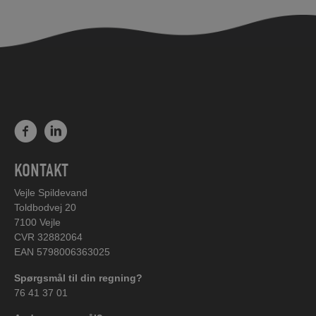
KONTAKT
Vejle Spildevand
Toldbodvej 20
7100 Vejle
CVR 32882064
EAN 5798006363025
Spørgsmål til din regning?
76 41 37 01