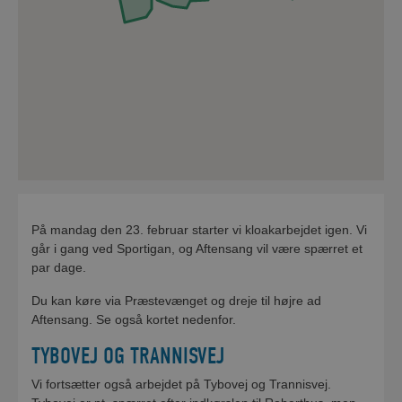
Der vil være mulighed for parkering
perioden 2.-4. februar
På mandag den 23. februar starter vi kloakarbejdet igen. Vi
går i gang ved Sportigan, og Aftensang vil være spærret et
par dage.
Du kan køre via Præstevænget og dreje til højre ad
Aftensang. Se også kortet nedenfor.
TYBOVEJ OG TRANNISVEJ
Vi fortsætter også arbejdet på Tybovej og Trannisvej.