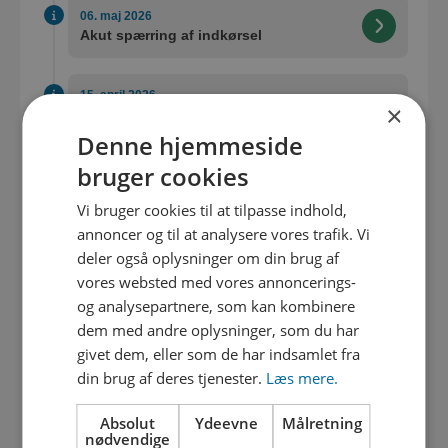
06. maj 2026
Akut spærring af indkørsel
15. april 2026
×
Ind- og udkørsel Jørgen Sørensensvej
og opdateret tidsplan
Denne hjemmeside
bruger cookies
17. marts 2026
Vi bruger cookies til at tilpasse indhold,
Parkering tilladt på Jørgen Sørensenvej
annoncer og til at analysere vores trafik. Vi
20. marts
deler også oplysninger om din brug af
vores websted med vores annoncerings-
20. februar 2026
og analysepartnere, som kan kombinere
Gravearbejde starter op 23. februar
dem med andre oplysninger, som du har
givet dem, eller som de har indsamlet fra
02. februar 2026
din brug af deres tjenester.
Læs mere.
Gravearbejde indstillet pga. vejret
Absolut
Ydeevne
Målretning
nødvendige