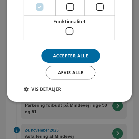
20. januar 2026
Ikke muligt at passere udgravning i
pauser og opdateret tidsplan
Funktionalitet
15. januar 2026
Gravearbejdet genoptaget
ACCEPTER ALLE
07. januar 2026
Kloakarbejde på Jørgen Sørensensvej
midlertidigt sat på pause
AFVIS ALLE
2025
VIS DETALJER
05. december 2025
Parkering forbudt på Mindevej i uge 50
og 51
24. november 2025
Asfaltering af Mindevej