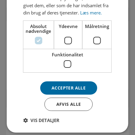
givet dem, eller som de har indsamlet fra
din brug af deres tjenester.
Læs mere.
Absolut
Ydeevne
Målretning
OPDATERINGER
nødvendige
2026
Funktionalitet
27. april 2026
Parkeringsmuligheder, når vi graver ved
din ejendom
ACCEPTER ALLE
AFVIS ALLE
DEL
VIS DETALJER