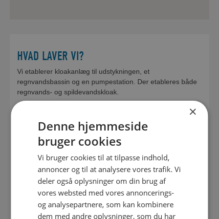
HVAD LAVER VI?
Vi etablerer kloakanlæg til udstykningen, et
regnvandsbassin og en pumpestation. Der etableres både
regnvands- og spildevandskloak.
×
Som en del af arbejdet moderniserer vi også kloakkerne i
Denne hjemmeside
Åsbækvænget. Herved kan alt regnvand fra Åsbækvænget
afkobles kloakken i Vonge.
bruger cookies
EJERFORHOLD
Vi bruger cookies til at tilpasse indhold,
annoncer og til at analysere vores trafik. Vi
Kommunal byggemodning
deler også oplysninger om din brug af
BOLIGENHEDER
vores websted med vores annoncerings-
og analysepartnere, som kan kombinere
12 parcelhusgrunde
dem med andre oplysninger, som du har