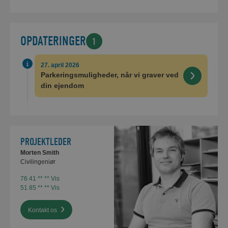
ANDRE MULIGHEDER FO
Du kan parkere på den første de
OPDATERINGER
1
markering på kortet nedenfor. Fr
kunne markere på den midlertidig
27. april 2026
kortet.
Parkeringsmuligheder, når vi graver ved
din ejendom
PROJEKTLEDER
Morten Smith
Civilingeniør
76 41 ** ** Vis
51 85 ** ** Vis
Kontakt os