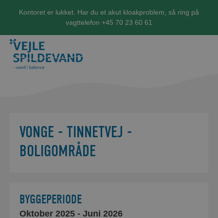
Kontoret er lukket. Har du et akut kloakproblem, så ring på
vagttelefon +45 70 23 60 61
VONGE - TINNETVEJ -
BOLIGOMRÅDE
Når vi graver ved din ejendom, vi
du ikke kan komme til din ejendom
være 5 arbejdsdage.
Vi
banker på og
lægger en seddel 
BYGGEPERIODE
inden.
Der vil dog i hele period
Oktober 2025
- Juni 2026
cyklister.