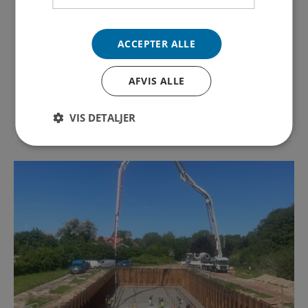
25. JUNI 2026
Kunderne vender tommelfingeren opad til Vejle
ACCEPTER ALLE
Spildevands arbejde
AFVIS ALLE
Læs nyhed
VIS DETALJER