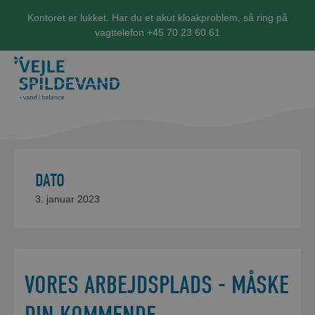
Kontoret er lukket. Har du et akut kloakproblem, så ring på
vagttelefon +45 70 23 60 61
DATO
3. januar 2023
VORES ARBEJDSPLADS - MÅSKE