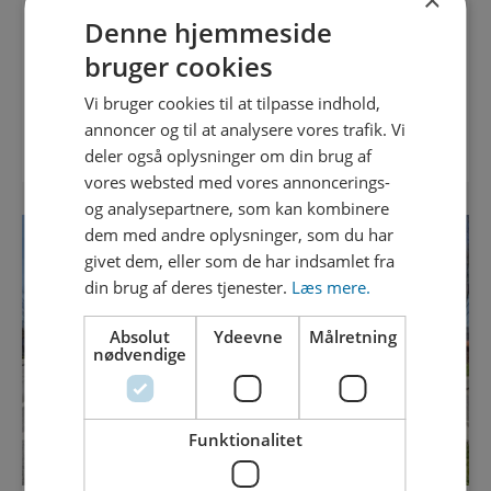
Grethe er tæt på målet som teknisk designer, og hun
Denne hjemmeside
har netop fået en forsmag på svendeprøven
bruger cookies
Vi bruger cookies til at tilpasse indhold,
annoncer og til at analysere vores trafik. Vi
Læs nyhed
deler også oplysninger om din brug af
vores websted med vores annoncerings-
og analysepartnere, som kan kombinere
dem med andre oplysninger, som du har
givet dem, eller som de har indsamlet fra
din brug af deres tjenester.
Læs mere.
Absolut
Ydeevne
Målretning
nødvendige
Funktionalitet