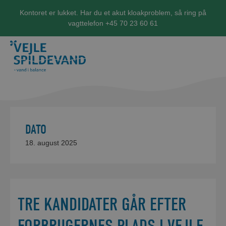
Kontoret er lukket. Har du et akut kloakproblem, så ring på
vagttelefon +45 70 23 60 61
DATO
18. august 2025
TRE KANDIDATER GÅR EFTER