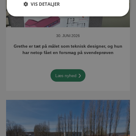
VIS DETALJER
30. JUNI 2026
Grethe er tæt på målet som teknisk designer, og hun
har netop fået en forsmag på svendeprøven
Læs nyhed