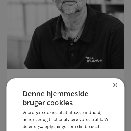
×
Mikael Schultz
Denne hjemmeside
Direktør
bruger cookies
76 41 ** ** Vis
30 50 ** ** Vis
Vi bruger cookies til at tilpasse indhold,
****@****.dk Vis
annoncer og til at analysere vores trafik. Vi
deler også oplysninger om din brug af