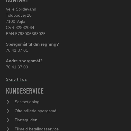
Vejle Spildevand
Toldbodvej 20
7100 Vejle
CVR 32882064
EAN 5798006363025
Spørgsmål til din regning?
76 41 37 01
Andre spørgsmål?
76 41 37 00
Skriv til os
KUNDESERVICE
Selvbetjening
Ofte stillede spørgsmål
Flytteguiden
Tilmeld betalingsservice