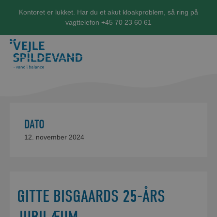
Kontoret er lukket. Har du et akut kloakproblem, så ring på
vagttelefon +45 70 23 60 61
DATO
12. november 2024
GITTE BISGAARDS 25-ÅRS