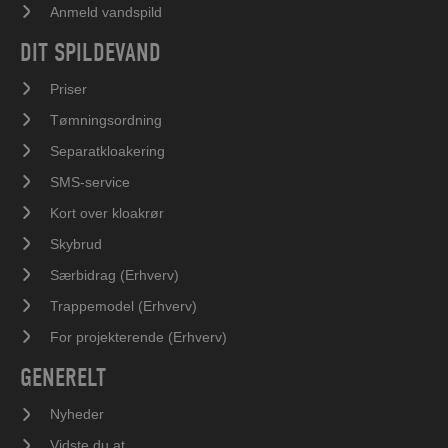
Anmeld vandspild
DIT SPILDEVAND
Priser
Tømningsordning
Separatkloakering
SMS-service
Kort over kloakrør
Skybrud
Særbidrag (Erhverv)
Trappemodel (Erhverv)
For projekterende (Erhverv)
GENERELT
Nyheder
Vidste du at