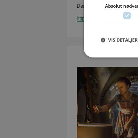
Absolut nødve
Der er gratis entre og åben 
https://www.okolariet.dk/
VIS DETALJER