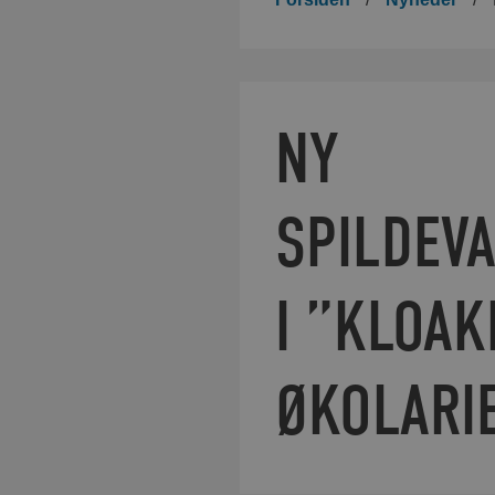
NY
SPILDEV
I ”KLOAK
ØKOLARI