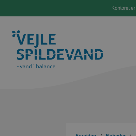
Kontoret er
Forsiden
/
Nyheder
/