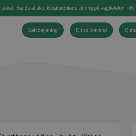
 lukket. Har du et akut kloakproblem, så ring på vagttelefon +45
Selvbetjening
Dit spildevand
Kund
Ny spildevandsudstilling i ”kloakken” i Økolariet