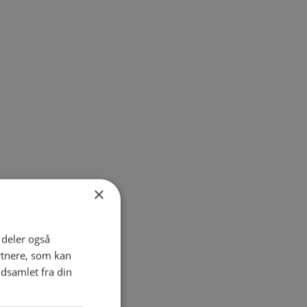
×
i deler også
rtnere, som kan
dsamlet fra din