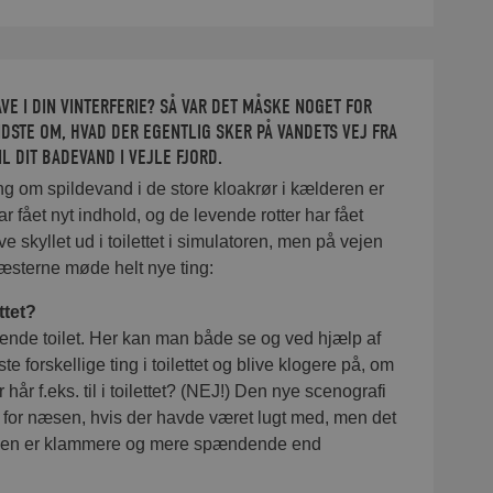
VE I DIN VINTERFERIE? SÅ VAR DET MÅSKE NOGET FOR
IDSTE OM, HVAD DER EGENTLIG SKER PÅ VANDETS VEJ FRA
IL DIT BADEVAND I VEJLE FJORD.
ng om spildevand i de store kloakrør i kælderen er
har fået nyt indhold, og de levende rotter har fået
 skyllet ud i toilettet i simulatoren, men på vejen
æsterne møde helt nye ting:
ttet?
lende toilet. Her kan man både se og ved hjælp af
ste forskellige ting i toilettet og blive klogere på, om
hår f.eks. til i toilettet? (NEJ!) Den nye scenografi
ig for næsen, hvis der havde været lugt med, men det
akken er klammere og mere spændende end