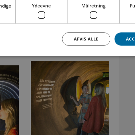
ndige
Ydeevne
Målretning
Fu
alle dage 10 – 16.
AFVIS ALLE
ACC