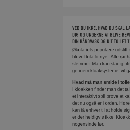
VED DU IKKE, HVAD DU SKAL LA
DIG OG UNGERNE AT BLIVE BEV
DIN HÅNDVASK OG DIT TOILET T
Økolariets populære udstilli
blevet totalfornyet. Alle rør 
stemmer. Man kan stadig blive
gennem kloaksystemet vil g
Hvad må man smide i toile
I kloakken finder man det ta
et interaktivt spil prøve at ka
det nu også er i orden. Hører 
kan få enhver til at holde s
er der heldigvis ikke. Klo
nogensinde før.