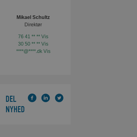
Mikael Schultz
Direktør
76 41 ** ** Vis
30 50 ** ** Vis
****@****.dk Vis
DEL
NYHED