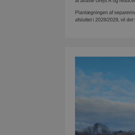
at aflaste Grejs Å og reducer
Planlægningen af separering
afsluttet i 2028/2029, vil de