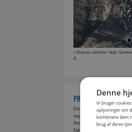
I Skærup udskifter Vejle Spilde
Å.
Denne hj
PROJEKTER I MANG
Vi bruger cookies 
Direktøren peger på, at Vej
oplysninger om d
separatkloakering i mange 
kombinere dem me
fremhæves, at selskabet har 
brug af deres tje
Nørremarken, i Mølholm, i E