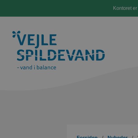
Kontoret er
Forsiden
/
Nyheder
/