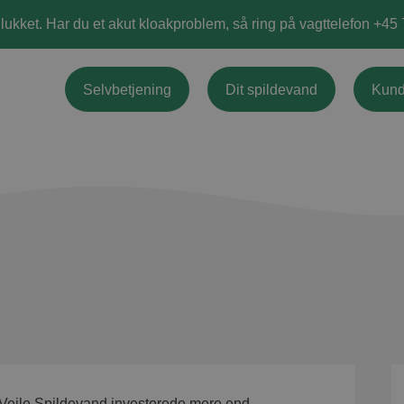
 lukket. Har du et akut kloakproblem, så ring på vagttelefon +45
Selvbetjening
Dit spildevand
Kund
Vejle Spildevand investerede mere end