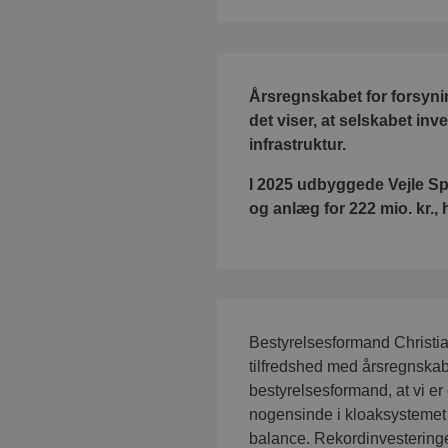
Årsregnskabet for forsynin
det viser, at selskabet inv
infrastruktur.
I 2025 udbyggede Vejle S
og anlæg for 222 mio. kr., 
Bestyrelsesformand Christian 
tilfredshed med årsregnskab
bestyrelsesformand, at vi er 
nogensinde i kloaksystemet 
balance. Rekordinvesteringern