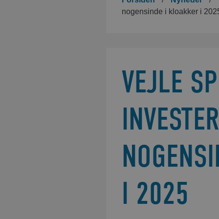
nogensinde i kloakker i 202
VEJLE S
INVESTE
NOGENSI
I 2025