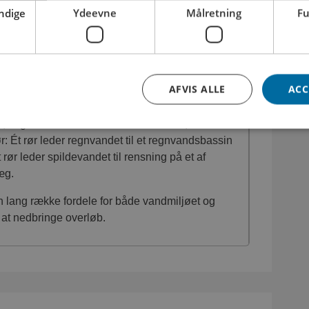
ndige
Ydeevne
Målretning
Fu
AFVIS ALLE
ACC
PARATKLOAKERING?
, at gamle kloakker moderniseres ved, at
r: Ét rør leder regnvandet til et regnvandsbassin
t rør leder spildevandet til rensning på et af
læg.
n lang række fordele for både vandmiljøet og
l at nedbringe overløb.