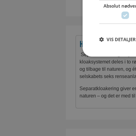
Absolut nødve
VIS DETALJER
HVAD BETYDER SE
Separatkloakering betyder
kloaksystemet deles i to rø
og tilbage til naturen, og é
selskabets seks rensean
Separatkloakering giver e
naturen – og det er med ti