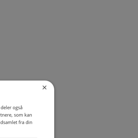
×
i deler også
rtnere, som kan
dsamlet fra din