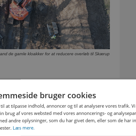
vand de gamle kloakker for at reducere overløb til Skærup
emmeside bruger cookies
E OMRÅDER I KOMMUNEN
til at tilpasse indhold, annoncer og til at analysere vores trafik. V
le Spildevand har moderniseret kloaksystemet med
in brug af vores websted med vores annoncerings- og analysepa
områder i Vejle Kommune. Her kan det blandt andet
d andre oplysninger, som du har givet dem, eller som de har in
etableret nye kloakrør i Bredballe, på
nester.
Læs mere.
gtved, i Skærup og i Vonge.