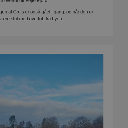
e overløb til Vejle Fjord.
en af Grejs er også gået i gang, og når den er
t være slut med overløb fra byen.