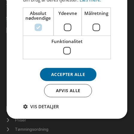
76 41 37 00
Absolut
Ydeevne
Målretning
nødvendige
Skriv til os
KUNDESERVICE
Funktionalitet
Selvbetjening
Ofte stillede spørgsmål
Flytteguiden
Tilmeld betalingsservice
ACCEPTER ALLE
Tilmeld e-boks
Tilmeld mailservice
AFVIS ALLE
Anmeld vandspild
VIS DETALJER
DIT SPILDEVAND
Priser
Tømningsordning