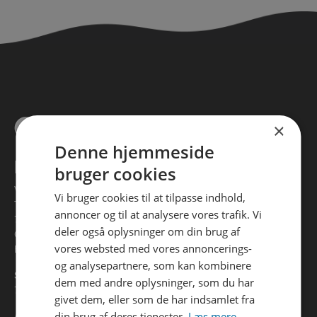
×
Denne hjemmeside
KONTAKT
bruger cookies
Vejle Spildevand
Vi bruger cookies til at tilpasse indhold,
Toldbodvej 20
annoncer og til at analysere vores trafik. Vi
7100 Vejle
deler også oplysninger om din brug af
CVR 32882064
vores websted med vores annoncerings-
EAN 5798006363025
og analysepartnere, som kan kombinere
Spørgsmål til din regning?
dem med andre oplysninger, som du har
76 41 37 01
givet dem, eller som de har indsamlet fra
din brug af deres tjenester.
Læs mere.
Andre spørgsmål?