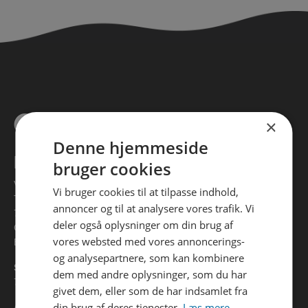
×
Denne hjemmeside
KONTAKT
bruger cookies
Vejle Spildevand
Vi bruger cookies til at tilpasse indhold,
Toldbodvej 20
annoncer og til at analysere vores trafik. Vi
7100 Vejle
deler også oplysninger om din brug af
CVR 32882064
vores websted med vores annoncerings-
EAN 5798006363025
og analysepartnere, som kan kombinere
Spørgsmål til din regning?
dem med andre oplysninger, som du har
76 41 37 01
givet dem, eller som de har indsamlet fra
din brug af deres tjenester.
Læs mere.
Andre spørgsmål?