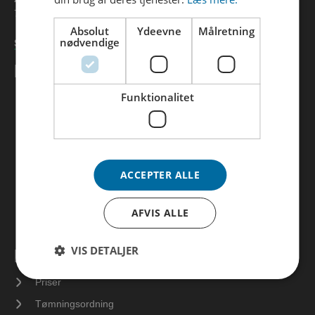
76 41 37 00
Absolut
Ydeevne
Målretning
nødvendige
Skriv til os
KUNDESERVICE
Funktionalitet
Selvbetjening
Ofte stillede spørgsmål
Flytteguiden
Tilmeld betalingsservice
ACCEPTER ALLE
Tilmeld e-boks
Tilmeld mailservice
AFVIS ALLE
Anmeld vandspild
VIS DETALJER
DIT SPILDEVAND
Priser
Tømningsordning