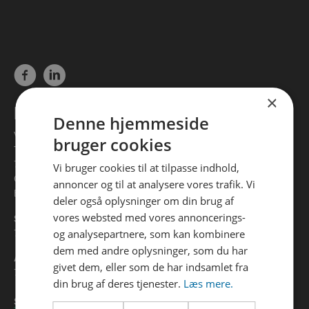
×
KONTAKT
Denne hjemmeside
Vejle Spildevand
bruger cookies
Toldbodvej 20
7100 Vejle
Vi bruger cookies til at tilpasse indhold,
CVR 32882064
annoncer og til at analysere vores trafik. Vi
EAN 5798006363025
deler også oplysninger om din brug af
vores websted med vores annoncerings-
Spørgsmål til din regning?
og analysepartnere, som kan kombinere
76 41 37 01
dem med andre oplysninger, som du har
Andre spørgsmål?
givet dem, eller som de har indsamlet fra
76 41 37 00
din brug af deres tjenester.
Læs mere.
Skriv til os